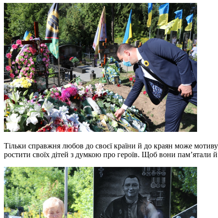
Тільки справжня любов до своєї країни й до краян може мотиву
ростити своїх дітей з думкою про героїв. Щоб вони пам’ятали й п