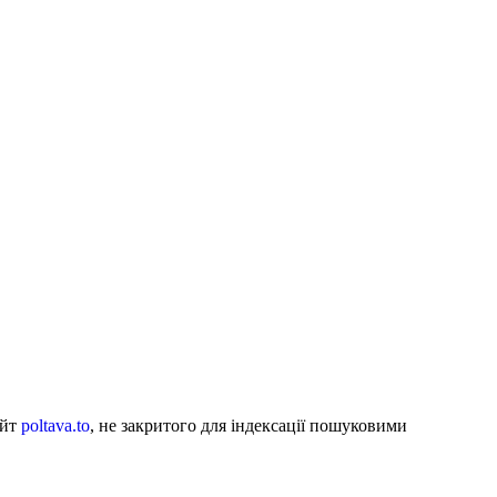
айт
poltava.to
, не закритого для індексації пошуковими