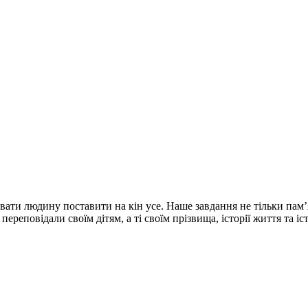
вати людину поставити на кін усе. Наше завдання не тільки пам’
ереповідали своїм дітям, а ті своїм прізвища, історії життя та іс