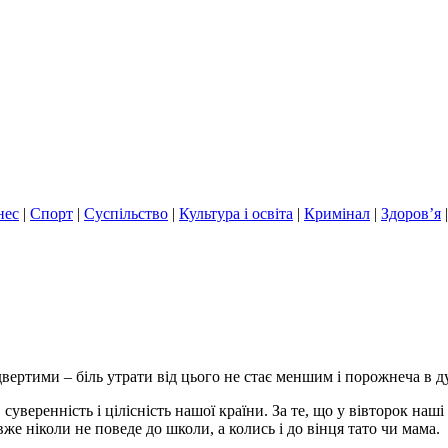
нес
|
Спорт
|
Суспільство
|
Культура і освіта
|
Кримінал
|
Здоров’я
двертими – біль утрати від цього не стає меншим і порожнеча в
уверенність і цілісність нашої країни. За те, що у вівторок наші 
вже ніколи не поведе до школи, а колись і до вінця тато чи мама.