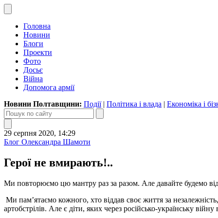
Головна
Новини
Блоги
Проекти
Фото
Досьє
Війна
Допомога армії
Новини Полтавщини:
Події
|
Політика і влада
|
Економіка і біз
29 серпня 2020, 14:29
Блог Олександра Шамоти
Герої не вмирають!..
Ми повторюємо цю мантру раз за разом. Але давайте будемо ві
Ми пам’ятаємо кожного, хто віддав своє життя за незалежність, с
артобстрілів. Але є діти, яких через російсько-українську війну 