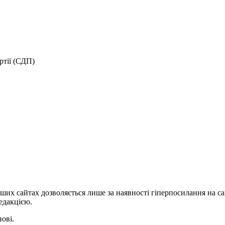
ртії (СДП)
ших сайтах дозволяється лише за наявності гіперпосилання на с
едакцією.
нові.