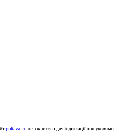
айт
poltava.to
, не закритого для індексації пошуковими