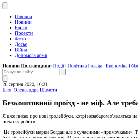
Головна
Новини
Блоги
Проекти
Фото
Досьє
Війна
Допомога армії
Новини Полтавщини:
Події
|
Політика і влада
|
Економіка і біз
26 серпня 2020, 16:21
Блог Олександра Шамоти
Безкоштовний проїзд - не міф. Але треба
Я вже писав про нові тролейбуси, котрі незабаром з’являться на
початку роботи.
Це тролейбуси марки Богдан але з сучасними «примочками». Тр
батьків з дитячими візочками. Мають оновлену електроніку та