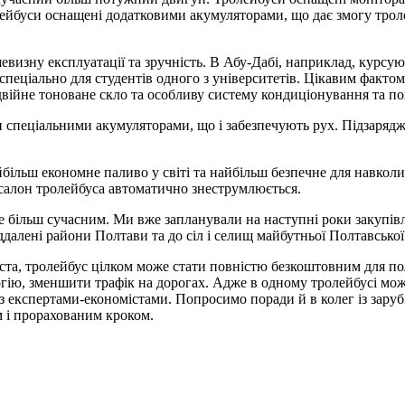
лейбуси оснащені додатковими акумуляторами, що дає змогу трол
шевизну експлуатації та зручність. В Абу-Дабі, наприклад, курсу
еціально для студентів одного з університетів. Цікавим фактом
двійне тоноване скло та особливу систему кондиціонування та по
и спеціальними акумуляторами, що і забезпечують рух. Підзарядж
йбільш економне паливо у світі та найбільш безпечне для навко
ю салон тролейбуса автоматично знеструмлюється.
се більш сучасним. Ми вже запланували на наступні роки закупів
ддалені райони Полтави та до сіл і селищ майбутньої Полтавсько
ста, тролейбус цілком може стати повністю безкоштовним для полт
огію, зменшити трафік на дорогах. Адже в одному тролейбусі мо
 експертами-економістами. Попросимо поради й в колег із зарубіж
м і прорахованим кроком.