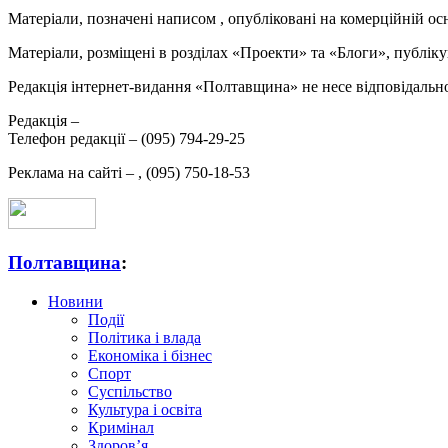
Матеріали, позначені написом
, опубліковані на комерційній ос
Матеріали, розміщені в розділах «Проекти» та «Блоги», публікую
Редакція інтернет-видання «Полтавщина» не несе відповідальнос
Редакція –
Телефон редакції –
(095) 794-29-25
Реклама на сайті –
,
(095) 750-18-53
Полтавщина
:
Новини
Події
Політика і влада
Економіка і бізнес
Спорт
Суспільство
Культура і освіта
Кримінал
Здоров’я