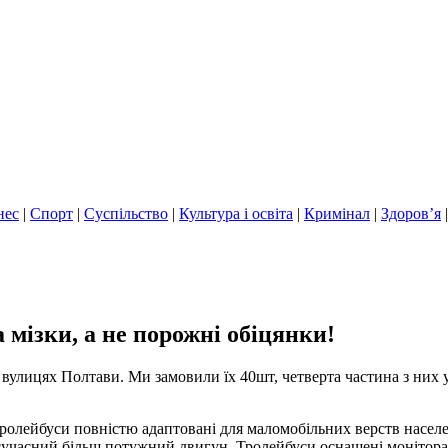
нес
|
Спорт
|
Суспільство
|
Культура і освіта
|
Кримінал
|
Здоров’я
 мізки, а не порожні обіцянки!
 вулицях Полтави. Ми замовили їх 40шт, четверта частина з них у
олейбуси повністю адаптовані для маломобільних верств населен
 сучасний більш потужний двигун. Тролейбуси оснащені монітор