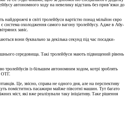
ейбусу автономного ходу на невелику відстань без прив’язки до
ють найдорожчі в світі тролейбуси вартістю понад мільйон євро
 є система охолодження самого вагону тролейбусу. Адже в Абу-
вітряних завіс.
аються вони буквально за декілька секунд під час посадки-
лишнього середовища. Такі тролейбуси мають підвищений рівень
лю тролейбусів із більшим автономним ходом, котрі зроблять
ї ОТГ.
авців. Це, звісно, справа не одного дня, але на перспективу
жуть поміститись пасажири майже півсотні машин. Тут багато
них міст, які вже реалізували таку ініціативу. Таке рішення