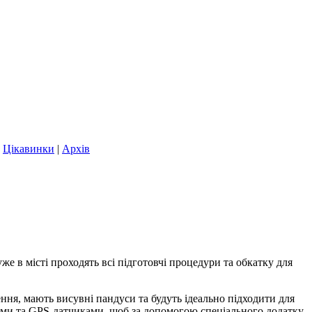
|
Цікавинки
|
Архів
же в місті проходять всі підготовчі процедури та обкатку для
ня, мають висувні пандуси та будуть ідеально підходити для
ами та GPS-датчиками, щоб за допомогою спеціального додатку