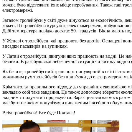
можна було відстежити їхнє місце перебування. Також такі тро
електромережі.
Загалом тролейбуси у світі дуже цінуються за екологічність, де
кожен. Ці тролейбуси курсують електромережею, побудованою сп
Дабі температура нерідко досягає 50+ градусів. Вікна мають по
У Женеві є тролейбуси, які працюють без дротів. Оснащені вон
висадки пасажирів на зупинках.
У Латвії є тролейбуси, двигуни яких працюють на водні. Це на
безпеки. В разі будь-якої небезпечної ситуації чи витоку водн
Як бачите, тролейбусний транспорт популярний в світі і стає в
можливим рух тролейбусів без прив’язки до електромережі у ві
Крім того, за правильного підходу до управління економікою мі
закладаю собі таке завдання. Це також допоможе зберегти екол
над чим є подумати і прорахувати. Зараз цим займаємось разом з
має бути не актом популізму, а виваженим і всебічно обдумани
Всім тролейбуси! Все буде Полтава!