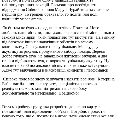
повернути полтавцям одну з найвідвідуваніших та
найпопулярніших локацій. Розмови про необхідність
відродження Співочого поля Марусі Чурай точаться вже не
перший рік. То грошей бракувало, то політичної волі
колишніх управителів.
Як би там не було – це одна з візитівок Полтави. Його
люблять наші містяни, ним захоплювалися гості міста, в нього
закохувались зірки, яким пощастило тут виступати. На відміну
від багатьох інших аналогічних об’єктів по всьому
колишньому Союзу, наше поле унікальне. Має чудову
акустику за рахунок продуманого вибору локації. Дерева
добре глушать звук, не заважаючи житловій забудові, а два
ставки відбивають звук, створюючи унікальну акустику. Ну і
власне це 7200 посадкових місць, за якими вже всі скучили.
Адже тут відбувалися найяскравіші концерти і перфоманси.
Співоче поле має знову зазвучати і засяяти вогнями. Катерина
Бабіч має бачення та ентузіазм, спеціалісти знають як
реалізувати, місто має підтримати зі свого боку
документально та матеріально. Працюємо!
Готуємо робочу групу, яка розробить дорожню карту та
поетапний план відновлення об’єкта. Потрібно провести
ревізію того, що є. Зрозуміти в якому технічному стані будівля,