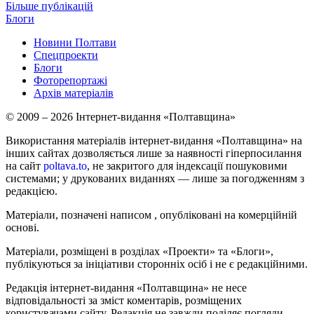
Більше публікацій
Блоги
Новини Полтави
Спецпроекти
Блоги
Фоторепортажі
Архів матеріалів
© 2009 – 2026 Інтернет-видання «Полтавщина»
Використання матеріалів інтернет-видання «Полтавщина» на
інших сайтах дозволяється лише за наявності гіперпосилання
на сайт
poltava.to
, не закритого для індексації пошуковими
системами; у друкованих виданнях — лише за погодженням з
редакцією.
Матеріали, позначені написом
, опубліковані на комерційній
основі.
Матеріали, розміщені в розділах «Проекти» та «Блоги»,
публікуються за ініціативи сторонніх осіб і не є редакційними.
Редакція інтернет-видання «Полтавщина» не несе
відповідальності за зміст коментарів, розміщених
користувачами сайту. Редакція не завжди поділяє погляди