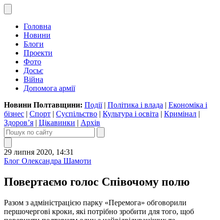
Головна
Новини
Блоги
Проекти
Фото
Досьє
Війна
Допомога армії
Новини Полтавщини:
Події
|
Політика і влада
|
Економіка і
бізнес
|
Спорт
|
Суспільство
|
Культура і освіта
|
Кримінал
|
Здоров’я
|
Цікавинки
|
Архів
29 липня 2020, 14:31
Блог Олександра Шамоти
Повертаємо голос Співочому полю
Разом з адміністрацією парку «Перемога» обговорили
першочергові кроки, які потрібно зробити для того, щоб