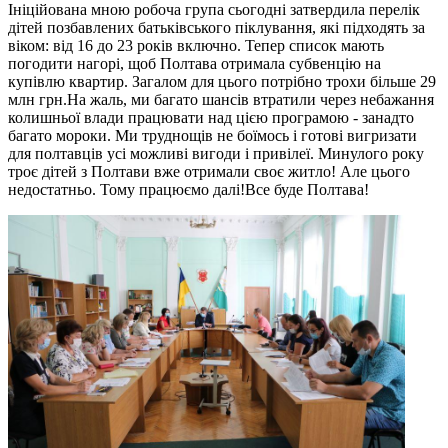
Ініційована мною робоча група сьогодні затвердила перелік
дітей позбавлених батьківського піклування, які підходять за
віком: від 16 до 23 років включно. Тепер список мають
погодити нагорі, щоб Полтава отримала субвенцію на
купівлю квартир. Загалом для цього потрібно трохи більше 29
млн грн.На жаль, ми багато шансів втратили через небажання
колишньої влади працювати над цією програмою - занадто
багато мороки. Ми труднощів не боїмось і готові вигризати
для полтавців усі можливі вигоди і привілеї. Минулого року
троє дітей з Полтави вже отримали своє житло! Але цього
недостатньо. Тому працюємо далі!Все буде Полтава!