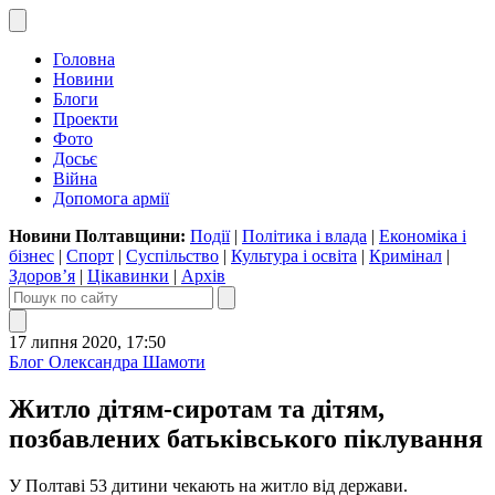
Головна
Новини
Блоги
Проекти
Фото
Досьє
Війна
Допомога армії
Новини Полтавщини:
Події
|
Політика і влада
|
Економіка і
бізнес
|
Спорт
|
Суспільство
|
Культура і освіта
|
Кримінал
|
Здоров’я
|
Цікавинки
|
Архів
17 липня 2020, 17:50
Блог Олександра Шамоти
Житло дітям-сиротам та дітям,
позбавлених батьківського піклування
У Полтаві 53 дитини чекають на житло від держави.