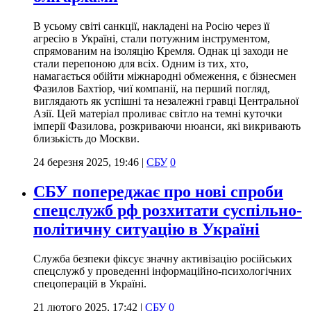
В усьому світі санкції, накладені на Росію через її
агресію в Україні, стали потужним інструментом,
спрямованим на ізоляцію Кремля. Однак ці заходи не
стали перепоною для всіх. Одним із тих, хто,
намагається обійти міжнародні обмеження, є бізнесмен
Фазилов Бахтіор, чиї компанії, на перший погляд,
виглядають як успішні та незалежні гравці Центральної
Азії. Цей матеріал проливає світло на темні куточки
імперії Фазилова, розкриваючи нюанси, які викривають
близькість до Москви.
24 березня 2025, 19:46
|
СБУ
0
СБУ попереджає про нові спроби
спецслужб рф розхитати суспільно-
політичну ситуацію в Україні
Служба безпеки фіксує значну активізацію російських
спецслужб у проведенні інформаційно-психологічних
спецоперацій в Україні.
21 лютого 2025, 17:42
|
СБУ
0