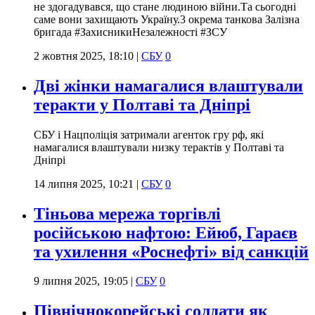
не здогадувався, що стане людиною війни.Та сьогодні
саме вони захищають Україну.3 окрема танкова Залізна
бригада #ЗахисникиНезалежності #ЗСУ
2 жовтня 2025, 18:10
|
СБУ
0
Дві жінки намагалися влаштували
теракти у Полтаві та Дніпрі
СБУ і Нацполіція затримали агенток гру рф, які
намагалися влаштували низку терактів у Полтаві та
Дніпрі
14 липня 2025, 10:21
|
СБУ
0
Тіньова мережа торгівлі
російською нафтою: Ейюб, Гараєв
та ухилення «Роснефті» від санкцій
9 липня 2025, 19:05
|
СБУ
0
Північнокорейські солдати як