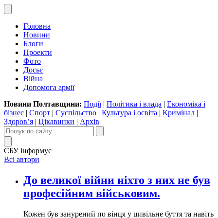
Головна
Новини
Блоги
Проекти
Фото
Досьє
Війна
Допомога армії
Новини Полтавщини:
Події
|
Політика і влада
|
Економіка і
бізнес
|
Спорт
|
Суспільство
|
Культура і освіта
|
Кримінал
|
Здоров’я
|
Цікавинки
|
Архів
СБУ інформує
Всі автори
До великої війни ніхто з них не був
професійним військовим.
Кожен був занурений по вінця у цивільне буття та навіть