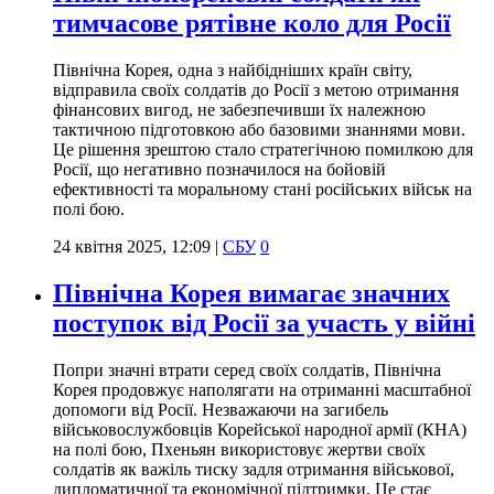
тимчасове рятівне коло для Росії
Північна Корея, одна з найбідніших країн світу,
відправила своїх солдатів до Росії з метою отримання
фінансових вигод, не забезпечивши їх належною
тактичною підготовкою або базовими знаннями мови.
Це рішення зрештою стало стратегічною помилкою для
Росії, що негативно позначилося на бойовій
ефективності та моральному стані російських військ на
полі бою.
24 квітня 2025, 12:09
|
СБУ
0
Північна Корея вимагає значних
поступок від Росії за участь у війні
Попри значні втрати серед своїх солдатів, Північна
Корея продовжує наполягати на отриманні масштабної
допомоги від Росії. Незважаючи на загибель
військовослужбовців Корейської народної армії (КНА)
на полі бою, Пхеньян використовує жертви своїх
солдатів як важіль тиску задля отримання військової,
дипломатичної та економічної підтримки. Це стає