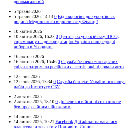
допомагали вій
5 травня 2026
5 травня 2026,
14:13
0
Від «ворогів» до курортів: як
родина Мединського відпочиває у Франції
10 квітня 2026
10 квітня 2026,
16:23
0
Центр фіксує російську ІПСО,
спрямовану на дискредитацію України напередодні
виборів в Угорщині
16 лютого 2026
16 лютого 2026,
15:46
0
Служба безпеки «по гарячих
слідах» затримала російських агентів, які підірвали авто
12 січня 2026
12 січня 2026,
13:34
0
Служба безпеки України оголошує
набір до Інституту СБУ
2 жовтня 2025
2 жовтня 2025,
18:10
0
До великої війни ніхто з них не
був професійним військовим.
14 липня 2025
14 липня 2025,
10:21
Facebook
Дві жінки намагалися
влаштували теракти у Полтаві та Дніпрі