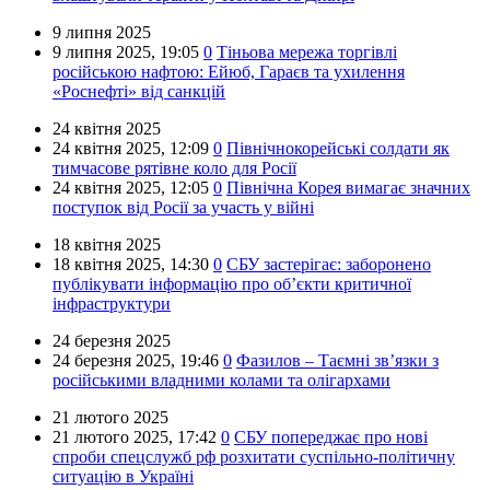
9 липня 2025
9 липня 2025,
19:05
0
Тіньова мережа торгівлі
російською нафтою: Ейюб, Гараєв та ухилення
«Роснефті» від санкцій
24 квітня 2025
24 квітня 2025,
12:09
0
Північнокорейські солдати як
тимчасове рятівне коло для Росії
24 квітня 2025,
12:05
0
Північна Корея вимагає значних
поступок від Росії за участь у війні
18 квітня 2025
18 квітня 2025,
14:30
0
СБУ застерігає: заборонено
публікувати інформацію про об’єкти критичної
інфраструктури
24 березня 2025
24 березня 2025,
19:46
0
Фазилов – Таємні зв’язки з
російськими владними колами та олігархами
21 лютого 2025
21 лютого 2025,
17:42
0
СБУ попереджає про нові
спроби спецслужб рф розхитати суспільно-політичну
ситуацію в Україні