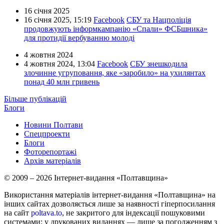
16 січня 2025
16 січня 2025,
15:19
Facebook
СБУ та Нацполіція
продовжують інформкампанію «Спали» ФСБшника»
для протидії вербуванню молоді
4 жовтня 2024
4 жовтня 2024,
13:04
Facebook
СБУ знешкодила
злочинне угруповання, яке «заробило» на ухилянтах
понад 40 млн гривень
Більше публікацій
Блоги
Новини Полтави
Спецпроекти
Блоги
Фоторепортажі
Архів матеріалів
© 2009 – 2026 Інтернет-видання «Полтавщина»
Використання матеріалів інтернет-видання «Полтавщина» на
інших сайтах дозволяється лише за наявності гіперпосилання
на сайт
poltava.to
, не закритого для індексації пошуковими
системами; у друкованих виданнях — лише за погодженням з