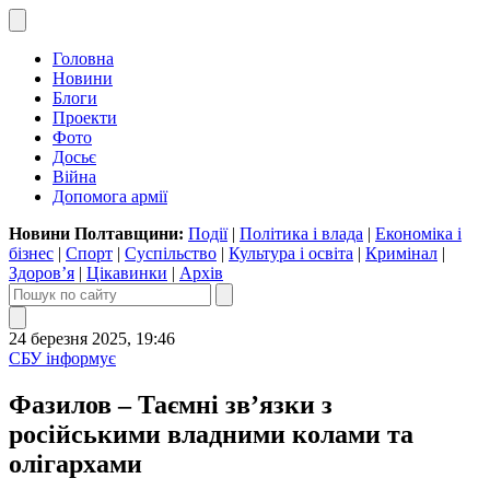
Головна
Новини
Блоги
Проекти
Фото
Досьє
Війна
Допомога армії
Новини Полтавщини:
Події
|
Політика і влада
|
Економіка і
бізнес
|
Спорт
|
Суспільство
|
Культура і освіта
|
Кримінал
|
Здоров’я
|
Цікавинки
|
Архів
24 березня 2025, 19:46
СБУ інформує
Фазилов – Таємні зв’язки з
російськими владними колами та
олігархами