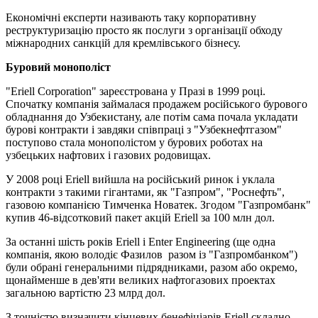
Економічні експерти називають таку корпоративну
реструктуризацію просто як послуги з організації обходу
міжнародних санкцій для кремлівського бізнесу.
Буровий монополіст
"Eriell Corporation" зареєстрована у Празі в 1999 році.
Спочатку компанія займалася продажем російського бурового
обладнання до Узбекистану, але потім сама почала укладати
бурові контракти і завдяки співпраці з "Узбекнефтгазом"
поступово стала монополістом у бурових роботах на
узбецьких нафтових і газових родовищах.
У 2008 році Eriell вийшла на російський ринок і уклала
контракти з такими гігантами, як "Газпром", "Роснефть",
газовою компанією Тимченка Новатек. Згодом "Газпромбанк"
купив 46-відсотковий пакет акцій Eriell за 100 млн дол.
За останні шість років Eriell і Enter Engineering (ще одна
компанія, якою володіє Фазилов разом із "Газпромбанком")
були обрані генеральними підрядниками, разом або окремо,
щонайменше в дев'яти великих нафтогазових проектах
загальною вартістю 23 млрд дол.
З точністю визначити кінцевих бенефіціарів Eriell складно