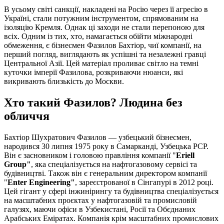
В усьому світі санкції, накладені на Росію через її агресію в
Україні, стали потужним інструментом, спрямованим на
ізоляцію Кремля. Однак ці заходи не стали перепоною для
всіх. Одним із тих, хто, намагається обійти міжнародні
обмеження, є бізнесмен Фазилов Бахтіор, чиї компанії, на
перший погляд, виглядають як успішні та незалежні гравці
Центральної Азії. Цей матеріал проливає світло на темні
куточки імперії Фазилова, розкриваючи нюанси, які
викривають близькість до Москви.
Хто такий Фазилов? Людина без
обличчя
Бахтіор Шухратович Фазилов — узбецький бізнесмен,
народився 30 липня 1975 року в Самарканді, Узбецька РСР.
Він є засновником і головою правління компанії "
Eriell
Group"
, яка спеціалізується на нафтогазовому сервісі та
будівництві. Також він є генеральним директором компанії
"
Enter Engineering"
, зареєстрованої в Сінгапурі в 2012 році.
Цей гігант у сфері інжинірингу та будівництва спеціалізується
на масштабних проєктах у нафтогазовій та промисловій
галузях, маючи офіси в Узбекистані, Росії та Обєднаних
Арабських Еміратах. Компанія крім масштабних промислових