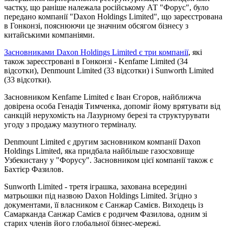
частку, що раніше належала російському АТ "Форус", було
передано компанії "Daxon Holdings Limited", що зареєстрована
в Гонконзі, пояснюючи це значним обсягом бізнесу з
китайськими компаніями.
Засновниками Daxon Holdings Limited є три компанії
, які
також зареєстровані в Гонконзі - Kenfame Limited (34
відсотки), Denmount Limited (33 відсотки) і Sunworth Limited
(33 відсотки).
Засновником Kenfame Limited є Іван Єгоров, найближча
довірена особа Генадія Тимченка, допоміг йому врятувати від
санкцій нерухомість на Лазурному березі та структурувати
угоду з продажу мазутного терміналу.
Denmount Limited є другим засновником компанії Daxon
Holdings Limited, яка придбала найбільше газосховище
Узбекистану у "Форусу". Засновником цієї компанії також є
Бахтієр Фазилов.
Sunworth Limited - третя іграшка, захована всередині
матрьошки під назвою Daxon Holdings Limited. Згідно з
документами, її власником є Санжар Самієв. Виходець із
Самарканда Санжар Самієв є родичем Фазилова, одним зі
старих членів його глобальної бізнес-мережі.