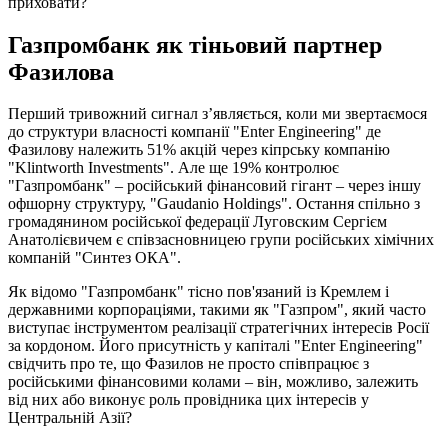
приховати?
Газпромбанк як тіньовий партнер
Фазилова
Перший тривожний сигнал з’являється, коли ми звертаємося
до структури власності компанії "Enter Engineering" де
Фазилову належить 51% акцій через кіпрську компанію
"Klintworth Investments". Але ще 19% контролює
"Газпромбанк" – російський фінансовий гігант – через іншу
офшорну структуру, "Gaudanio Holdings". Остання спільно з
громадянином російської федерації Луговским Сергієм
Анатолієвичем є співзасновницею групи російських хімічних
компаній "Синтез ОКА".
Як відомо "Газпромбанк" тісно пов'язаний із Кремлем і
державними корпораціями, такими як "Газпром", який часто
виступає інструментом реалізації стратегічних інтересів Росії
за кордоном. Його присутність у капіталі "Enter Engineering"
свідчить про те, що Фазилов не просто співпрацює з
російськими фінансовими колами – він, можливо, залежить
від них або виконує роль провідника цих інтересів у
Центральній Азії?