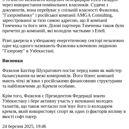
через використання номінальних власників. Судячи з
документів, вона перебуває у спільній власності Фазилова,
"Газпромбанку" і російської компанії AMGA Consulting,
зареєстрованої за тією самою адресою, що й компанії
Тимченка та його зятя. Ділові партнери Тимченка також були
причетні до компаній, які володіли частками з Eriell.
Різні джерела в узбецькому енергетичному секторі незалежно
одне від одного називають Фазилова ключовою людиною
"Газпрому" в Узбекистані.
Висновки
Фазилов Бахтіор Шухратович постає перед нами як майстер
балансування на межі компромісів. Його бізнес компанії
мають чіткі зв’язки з російськими фінансовими структурами
та найближчими до Кремля особами.
Крім того, Фазилов є Президентом Федерації хокею
Узбекистану і бере активну участь у вихованні молодих
талантів, що також негласно пов’язує його із володарем
кремля, який використовує спорт як один із факторів впливу в
якості софт пауер.
24 березня 2025, 19:46