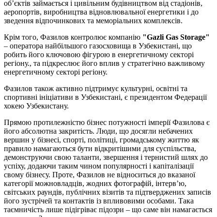
об’єктів займається і цивільним будівництвом від стадіонів,
аеропортів, виробництва відновлювальної енергетики і до
зведення відпочинкових та меморіальних комплексів.
Крім того, Фазилов контролює компанію
"Gazli Gas Storage"
– оператора найбільшого газосховища в Узбекистані, що
робить його ключовою фігурою в енергетичному секторі
регіону., та підкреслює його вплив у стратегічно важливому
енергетичному секторі регіону.
Фазилов також активно підтримує культурні, освітні та
спортивні ініціативи в Узбекистані, є президентом Федерації
хокею Узбекистану.
Прямою протилежністю бізнес потужності імперії Фазилова є
його абсолютна закритість. Люди, що досягли небачених
вершин у бізнесі, спорті, політиці, громадському життю як
правило намагаються бути відкритішими для суспільства,
демонструючи свою таланти, звершення і тернистий шлях до
успіху, додаючи таким чином популярності і капіталізації
свому бізнесу. Проте, Фазилов не відноситься до вказаної
категорії можновладців, жодних фотографій, інтерв’ю,
світських раундів, публічних візитів та підтверджених записів
його зустрічей та контактів із впливовими особами. Така
таємничість лише підігріває підозри – що саме він намагається