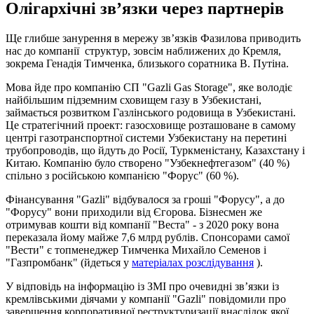
Олігархічні зв’язки через партнерів
Ще глибше занурення в мережу зв’язків Фазилова приводить
нас до компанії структур, зовсім наближених до Кремля,
зокрема Генадія Тимченка, близького соратника В. Путіна.
Мова йде про компанію СП "Gazli Gas Storage", яке володіє
найбільшим підземним сховищем газу в Узбекистані,
займається розвитком Газлінського родовища в Узбекистані.
Це стратегічний проект: газосховище розташоване в самому
центрі газотранспортної системи Узбекистану на перетині
трубопроводів, що йдуть до Росії, Туркменістану, Казахстану і
Китаю. Компанію було створено "Узбекнефтегазом" (40 %)
спільно з російською компанією "Форус" (60 %).
Фінансування "Gazli" відбувалося за гроші "Форусу", а до
"Форусу" вони приходили від Єгорова. Бізнесмен же
отримував кошти від компанії "Веста" - з 2020 року вона
переказала йому майже 7,6 млрд рублів. Спонсорами самої
"Вести" є топменеджер Тимченка Михайло Семенов і
"Газпромбанк" (йдеться у
матеріалах розслідування
).
У відповідь на інформацію із ЗМІ про очевидні зв’язки із
кремлівськими діячами у компанії "Gazli" повідомили про
завершення корпоративної реструктуризації внаслідок якої