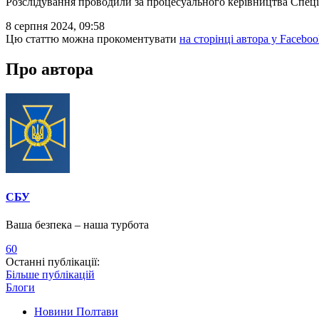
Розслідування проводили за процесуального керівництва Спеціа
8 серпня 2024, 09:58
Цю статтю можна прокоментувати
на сторінці автора у Faceboo
Про автора
СБУ
Ваша безпека – наша турбота
60
Останні публікації:
Більше публікацій
Блоги
Новини Полтави