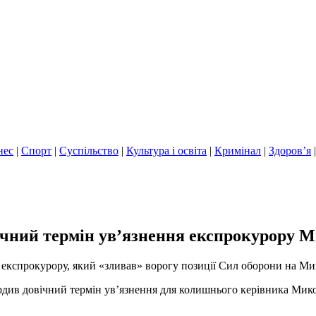
нес
|
Спорт
|
Суспільство
|
Культура і освіта
|
Кримінал
|
Здоров’я
вічний термін ув’язнення експрокурору
я експрокурору, який «зливав» ворогу позиції Сил оборони на М
ердив довічний термін ув’язнення для колишнього керівника Мик