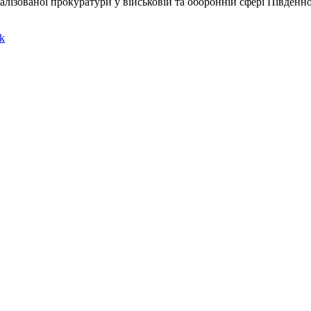
лізованої прокуратури у військовій та оборонній сфері Південно
k