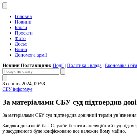
Головна
Новини
Блоги
Проекти
Фото
Досьє
Війна
Допомога армії
Новини Полтавщини:
Події
|
Політика і влада
|
Економіка і біз
8 серпня 2024, 09:58
СБУ інформує
За матеріалами СБУ суд підтвердив до
За матеріалами СБУ суд підтвердив довічний термін ув’язненн
Завдяки доказовій базі Служби безпеки апеляційний суд підтв
у засудженого буде конфісковано все належне йому майно.