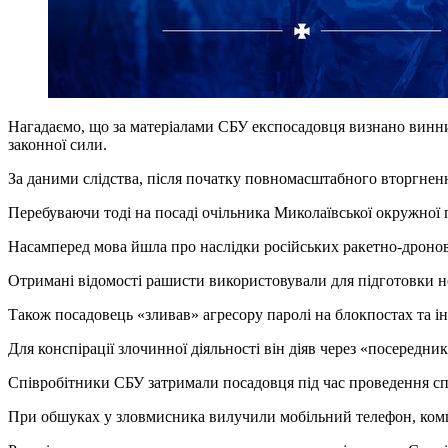
Нагадаємо, що за матеріалами СБУ експосадовця визнано винним 
законної сили.
За даними слідства, після початку повномасштабного вторгнення
Перебуваючи тоді на посаді очільника Миколаївської окружної п
Насамперед мова йшла про наслідки російських ракетно-дронов
Отримані відомості рашисти використовували для підготовки но
Також посадовець «зливав» агресору паролі на блокпостах та 
Для конспірації злочинної діяльності він діяв через «посередник
Співробітники СБУ затримали посадовця під час проведення спе
При обшуках у зловмисника вилучили мобільний телефон, комп’ю