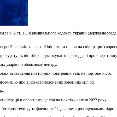
за ч. 2 ст. 111 Кримінального кодексу України (державна зрада,
 росії чоловік за власної ініціативи пішов на співпрацю з ворог
рокуратури, він збирав для окупантів розвіддані про оперативну 
их ударів по обласному центру.
вих та завдання повторних повітряних атак на портове місто.
інформацію про військовополонених збройних сил рф.
а».
цоперації в обласному центрі на початку квітня 2022 року.
терну техніку та флеш-носії із доказами розвідувально-підривно