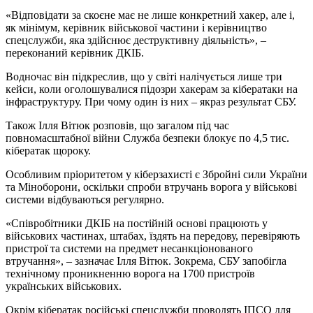
«Відповідати за скоєне має не лише конкретний хакер, але і,
як мінімум, керівник військової частини і керівництво
спецслужби, яка здійснює деструктивну діяльність», –
переконаний керівник ДКІБ.
Водночас він підкреслив, що у світі налічується лише три
кейси, коли оголошувалися підозри хакерам за кібератаки на
інфраструктуру. При чому один із них – якраз результат СБУ.
Також Ілля Вітюк розповів, що загалом під час
повномасштабної війни Служба безпеки блокує по 4,5 тис.
кібератак щороку.
Особливим пріоритетом у кіберзахисті є Збройні сили України
та Міноборони, оскільки спроби втручань ворога у військові
системи відбуваються регулярно.
«Співробітники ДКІБ на постійній основі працюють у
військових частинах, штабах, їздять на передову, перевіряють
пристрої та системи на предмет несанкціонованого
втручання», – зазначає Ілля Вітюк. Зокрема, СБУ запобігла
технічному проникненню ворога на 1700 пристроїв
українських військових.
Окрім кібератак російські спецслужби проводять ІПСО для