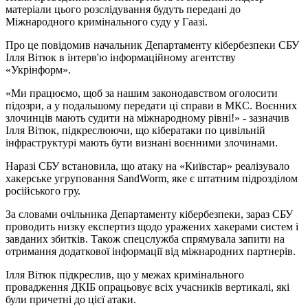
матеріали цього розслідування будуть передані до
Міжнародного кримінального суду у Гаазі.
Про це повідомив начальник Департаменту кібербезпеки СБУ
Ілля Вітюк в інтерв'ю інформаційному агентству
«Укрінформ».
«Ми працюємо, щоб за нашим законодавством оголосити
підозри, а у подальшому передати ці справи в МКС. Воєнних
злочинців мають судити на міжнародному рівні!» - зазначив
Ілля Вітюк, підкреслюючи, що кібератаки по цивільній
інфраструктурі мають бути визнані воєнними злочинами.
Наразі СБУ встановила, що атаку на «Київстар» реалізувало
хакерське угруповання SandWorm, яке є штатним підрозділом
російського гру.
За словами очільника Департаменту кібербезпеки, зараз СБУ
проводить низку експертиз щодо уражених хакерами систем і
завданих збитків. Також спецслужба спрямувала запити на
отримання додаткової інформації від міжнародних партнерів.
Ілля Вітюк підкреслив, що у межах кримінального
провадження ДКІБ опрацьовує всіх учасників вертикалі, які
були причетні до цієї атаки.