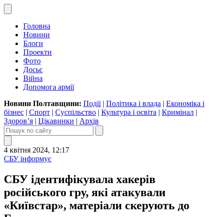
Головна
Новини
Блоги
Проекти
Фото
Досьє
Війна
Допомога армії
Новини Полтавщини:
Події
|
Політика і влада
|
Економіка і
бізнес
|
Спорт
|
Суспільство
|
Культура і освіта
|
Кримінал
|
Здоров’я
|
Цікавинки
|
Архів
4 квітня 2024, 12:17
СБУ інформує
СБУ ідентифікувала хакерів
російського гру, які атакували
«Київстар», матеріали скерують до