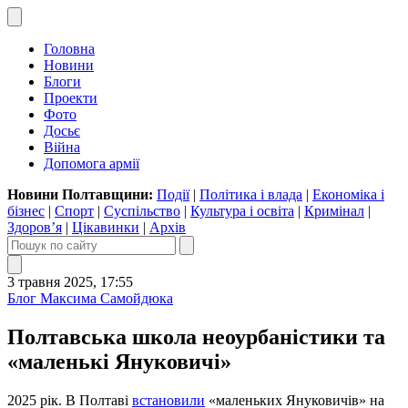
Головна
Новини
Блоги
Проекти
Фото
Досьє
Війна
Допомога армії
Новини Полтавщини:
Події
|
Політика і влада
|
Економіка і
бізнес
|
Спорт
|
Суспільство
|
Культура і освіта
|
Кримінал
|
Здоров’я
|
Цікавинки
|
Архів
3 травня 2025, 17:55
Блог Максима Самойдюка
Полтавська школа неоурбаністики та
«маленькі Януковичі»
2025 рік. В Полтаві
встановили
«маленьких Януковичів» на