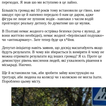
переходах. Я знав шо ми вступимо в це лайно.
Більшість громад які 10 років тому встановили це гівно, вже
шкодує про це й напевно передало б нам це даром, адже
фігура не лише не зупиняє водія - навпаки з часом водій
проігнорує реальну дитину, бо думатиме шо це муляж.
В Полтаві немає жодного острівка безпеки (хоча є вулиці, де
вони життєво необхідні), немає жодної «берлінської подушки»
чи «антикарману». Зате тепер буде ця х*йня.
Депутат-ініціатор навіть заявив, що досвід масштабують якщо
будуть результати. В чому він збирається їх виміряти й чому не
можна отримати результати від інших громад? Я хз. Проте це
демонструє рівень мислення людей, які ухвалюють рішення в
міськраді. Наочно.
Ще й встановили так, аби зробити зайву конструкцію на
тротуарі, аби людина на колясці чи з коляскою не могла їхати.
Пороблено цьому місту.