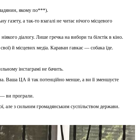
мадянин, якому по***).
 газету, а так-то взагалі не читає нічого місцевого
якого діалогу. Лише гречка на вибори та білєтік в кіно.
вої) й місцевих медіа. Караван гавкає — собака їде.
ильному інстаграмі не бачить.
тна. Ваша ЦА й так потенційно менше, а ви її зменшуєте
 — ви програли.
ої, але з сильним громадянським суспільством держави.