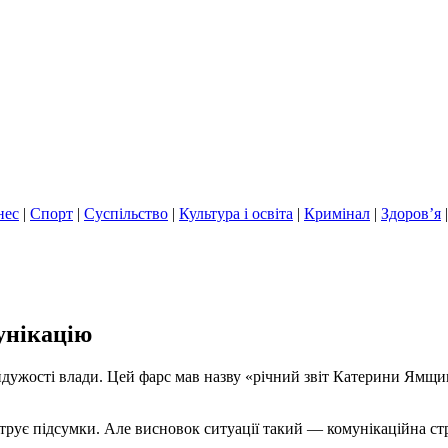
нес
|
Спорт
|
Суспільство
|
Культура і освіта
|
Кримінал
|
Здоров’я
унікацію
дужості влади. Цей фарс мав назву «річний звіт Катерини Ямщико
струє підсумки. Але висновок ситуації такий — комунікаційна ст