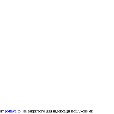
айт
poltava.to
, не закритого для індексації пошуковими