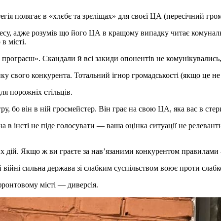
гія полягає в «хлєбє та зрєліщах» для своєї ЦА (пересічний гро
су, адже розумів що його ЦА в кращому випадку читає комунальну
в місті.
ограєш». Скандали й всі закиди опонентів не комунікувались, ні
у свого конкурента. Тотальний ігнор громадськості (якщо це не с
я порожніх стільців.
у, бо він в ній гросмейстер. Він грає на свою ЦА, яка вас в стер
а в інсті не піде голосувати — ваша оцінка ситуації не релеван
их дій. Якщо ж ви граєте за навʼязаними конкурентом правилами
й війні сильна держава зі слабким суспільством воює проти слабк
ронтовому місті — диверсія.