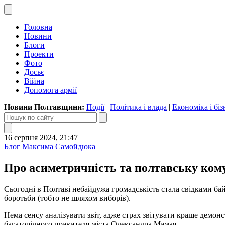
Головна
Новини
Блоги
Проекти
Фото
Досьє
Війна
Допомога армії
Новини Полтавщини:
Події
|
Політика і влада
|
Економіка і біз
16 серпня 2024, 21:47
Блог Максима Самойдюка
Про асиметричність та полтавську ком
Сьогодні в Полтаві небайдужа громадськість стала свідками бай
боротьби (тобто не шляхом виборів).
Нема сенсу аналізувати звіт, адже страх звітувати краще демон
багаторічного правителя міста Олександра Мамая.