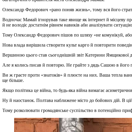
Олександр Федорович «рано поняв жизнь», тому вся його страте
Водночас Мамай ігнорував таке явище як інтернет й місцеву пре
й не володіє достатнім рівнем навиків аби аналізувати ситуацію 
Тому Олександр Федорович пішов по шляху «не комунікуй, або пр
Нова влада вирішила створити культ карго й повторити поведінк
Вершиною цього став сьогоднішній звіт Катерини Ямщикової дл
Але я колись писав й повторю. Не грайте з дядь Сашою в його гр
Ви ж граєте проти «знатоків» й плюєте на них. Ваша тепла ванн
ще більше.
Якщо політика це війна, то будь-яка війна вимагає асиметричн
Ну й наостанок. Полтава наближене місто до бойових дій. В ці
Тому розколювати громадянське суспільство в потенційно приф