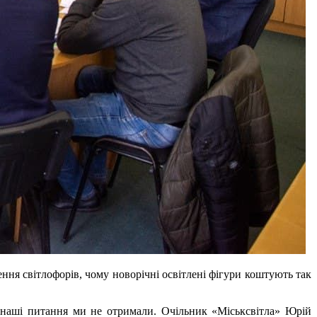
ення світлофорів, чому новорічні освітлені фігури коштують так
а наші питання ми не отримали. Очільник «Міськсвітла» Юрій