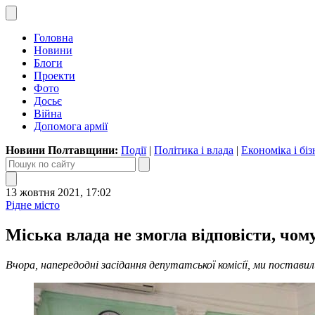
Головна
Новини
Блоги
Проекти
Фото
Досьє
Війна
Допомога армії
Новини Полтавщини:
Події
|
Політика і влада
|
Економіка і біз
13 жовтня 2021, 17:02
Рідне місто
Міська влада не змогла відповісти, чо
Вчора, напередодні засідання депутатської комісії, ми постав