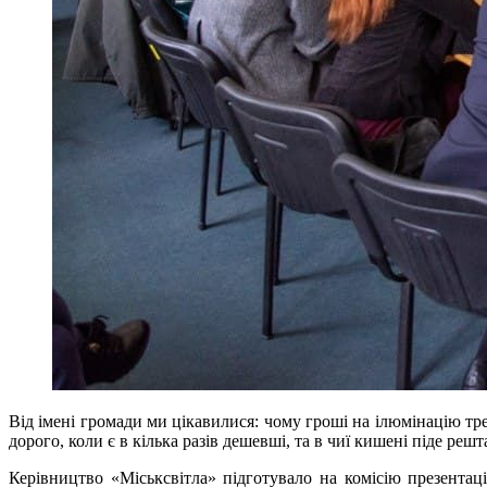
Від імені громади ми цікавилися: чому гроші на ілюмінацію тре
дорого, коли є в кілька разів дешевші, та в чиї кишені піде решт
Керівництво «Міськсвітла» підготувало на комісію презента