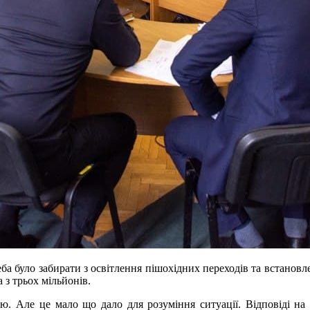
ба було забирати з освітлення пішохідних переходів та встановл
а з трьох мільйонів.
цію. Але це мало що дало для розуміння ситуації. Відповіді н