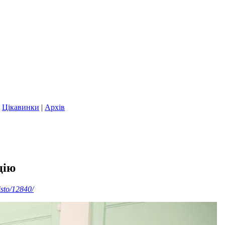
|
Цікавинки
|
Архів
цію
isto/12840/