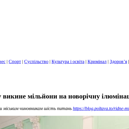
нес
|
Спорт
|
Суспільство
|
Культура і освіта
|
Кримінал
|
Здоров’я
му викине мільйони на новорічну ілюміна
или міським чиновникам шість питань
https://blog.poltava.to/ridne-m