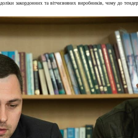
едоліки закордонних та вітчизняних виробників, чому до тенде