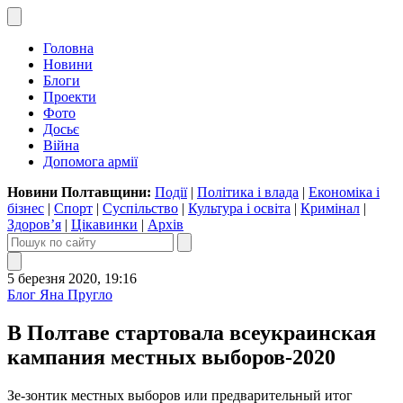
Головна
Новини
Блоги
Проекти
Фото
Досьє
Війна
Допомога армії
Новини Полтавщини:
Події
|
Політика і влада
|
Економіка і
бізнес
|
Спорт
|
Суспільство
|
Культура і освіта
|
Кримінал
|
Здоров’я
|
Цікавинки
|
Архів
5 березня 2020, 19:16
Блог Яна Пругло
В Полтаве стартовала всеукраинская
кампания местных выборов-2020
Зе-зонтик местных выборов или предварительный итог