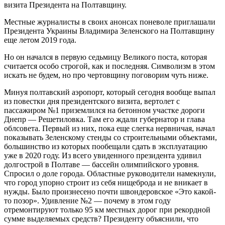
визита Президента на Полтавщину.
М
естные журналисты в своих анонсах поневоле приглашали
Президента Украины Владимира Зеленского на Полтавщину
еще летом 2019 года.
Но он начался в первую седьмицу Великого поста, которая
считается особо строгой, как и последняя. Символизм в этом
искать не будем, но про чертовщину поговорим чуть ниже.
Минуя полтавский аэропорт, который сегодня вообще выпал
из повестки дня президентского визита, вертолет с
пассажиром №1 приземлился на бетонном участке дороги
Днепр — Решетиловка. Там его ждали губернатор и глава
облсовета. Первый из них, пока еще слегка нервничая, начал
показывать Зеленскому стенды со строительными объектами,
большинство из которых пообещали сдать в эксплуатацию
уже в 2020 году. Из всего увиденного президента удивил
долгострой в Полтаве — бассейн олимпийского уровня.
Спросил о доле города. Областные руководители намекнули,
что город упорно строит из себя нищеброда и не вникает в
нужды. Было произнесено почти швондеровское «Это какой-
то позор». Удивление №2 — почему в этом году
отремонтируют только 95 км местных дорог при рекордной
сумме выделяемых средств? Президенту объяснили, что