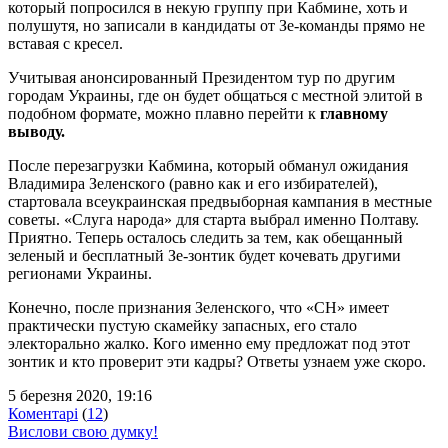
который попросился в некую группу при Кабмине, хоть и
полушутя, но записали в кандидаты от Зе-команды
прямо не
вставая с кресел
.
Учитывая анонсированный Президентом тур по другим
городам Украины, где он будет общаться с местной элитой в
подобном формате, можно плавно перейти к
главному
выводу.
После перезагрузки Кабмина, который обманул ожидания
Владимира Зеленского (равно как и его избирателей),
стартовала всеукраинская предвыборная кампания в местные
советы. «Слуга народа» для старта выбрал именно Полтаву.
Приятно. Теперь осталось следить за тем, как обещанный
зеленый и бесплатный Зе-зонтик будет кочевать другими
регионами Украины.
Конечно, после признания Зеленского, что «СН» имеет
практически пустую скамейку запасных, его стало
электорально жалко. Кого именно ему предложат под этот
зонтик и кто проверит эти кадры? Ответы узнаем уже скоро.
5 березня 2020, 19:16
Коментарі
(
12
)
Вислови свою думку!