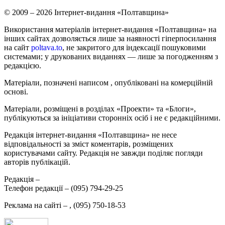
© 2009 – 2026 Інтернет-видання «Полтавщина»
Використання матеріалів інтернет-видання «Полтавщина» на
інших сайтах дозволяється лише за наявності гіперпосилання
на сайт
poltava.to
, не закритого для індексації пошуковими
системами; у друкованих виданнях — лише за погодженням з
редакцією.
Матеріали, позначені написом
, опубліковані на комерційній
основі.
Матеріали, розміщені в розділах «Проекти» та «Блоги»,
публікуються за ініціативи сторонніх осіб і не є редакційними.
Редакція інтернет-видання «Полтавщина» не несе
відповідальності за зміст коментарів, розміщених
користувачами сайту. Редакція не завжди поділяє погляди
авторів публікацій.
Редакція –
Телефон редакції –
(095) 794-29-25
Реклама на сайті –
,
(095) 750-18-53