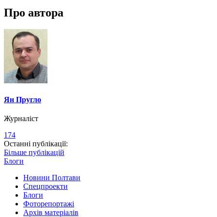
Про автора
Ян Пругло
Журналіст
174
Останні публікації:
Більше публікацій
Блоги
Новини Полтави
Спецпроекти
Блоги
Фоторепортажі
Архів матеріалів