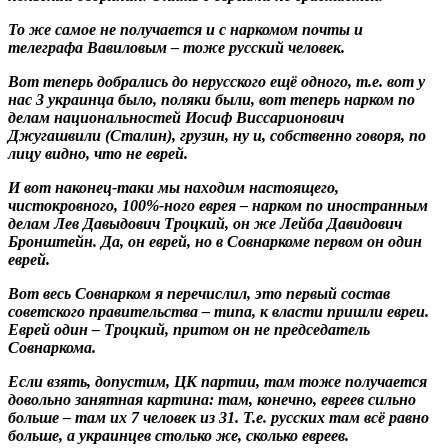
То же самое не получается и с наркомом почты и
телеграфа Вавиловым – тоже русский человек.
Вот теперь добрались до нерусского ещё одного, т.е. вот у
нас 3 украинца было, поляки были, вот теперь нарком по
делам национальностей Иосиф Виссарионович
Джугашвили (Сталин), грузин, ну и, собственно говоря, по
лицу видно, что не еврей.
И вот наконец-таки мы находим настоящего,
чистокровного, 100%-ного еврея – нарком по иностранным
делам Лев Давыдович Троцкий, он же Лейба Давидович
Бронштейн. Да, он еврей, но в Совнаркоме первом он один
еврей.
Вот весь Совнарком я перечислил, это первый состав
советского правительства – типа, к власти пришли евреи.
Еврей один – Троцкий, притом он не председатель
Совнаркома.
Если взять, допустим, ЦК партии, там тоже получается
довольно занятная картина: там, конечно, евреев сильно
больше – там их 7 человек из 31. Т.е. русских там всё равно
больше, а украинцев столько же, сколько евреев.