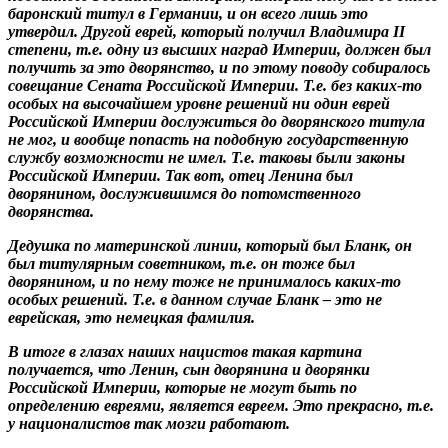
баронский титул в Германии, и он всего лишь это
утвердил. Другой еврей, который получил Владимира II
степени, т.е. одну из высших наград Империи, должен был
получить за это дворянство, и по этому поводу собиралось
совещание Сената Российской Империи. Т.е. без каких-то
особых на высочайшем уровне решений ни один еврей
Российской Империи дослужиться до дворянского титула
не мог, и вообще попасть на подобную государственную
службу возможности не имел. Т.е. таковы были законы
Российской Империи. Так вот, отец Ленина был
дворянином, дослужившимся до потомственного
дворянства.
Дедушка по материнской линии, который был Бланк, он
был титулярным советником, т.е. он тоже был
дворянином, и по нему тоже не принималось каких-то
особых решений. Т.е. в данном случае Бланк – это не
еврейская, это немецкая фамилия.
В итоге в глазах наших нацистов такая картина
получается, что Ленин, сын дворянина и дворянки
Российской Империи, которые не могут быть по
определению евреями, является евреем. Это прекрасно, т.е.
у националистов так мозги работают.