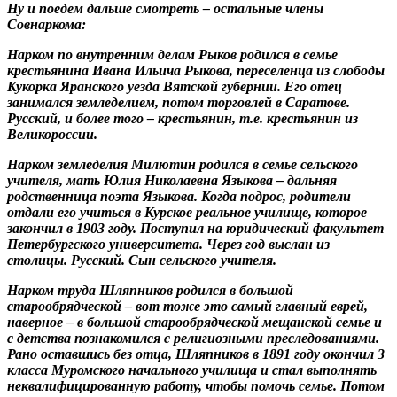
Ну и поедем дальше смотреть – остальные члены
Совнаркома:
Нарком по внутренним делам Рыков родился в семье
крестьянина Ивана Ильича Рыкова, переселенца из слободы
Кукорка Яранского уезда Вятской губернии. Его отец
занимался земледелием, потом торговлей в Саратове.
Русский, и более того – крестьянин, т.е. крестьянин из
Великороссии.
Нарком земледелия Милютин родился в семье сельского
учителя, мать Юлия Николаевна Языкова – дальняя
родственница поэта Языкова. Когда подрос, родители
отдали его учиться в Курское реальное училище, которое
закончил в 1903 году. Поступил на юридический факультет
Петербургского университета. Через год выслан из
столицы. Русский. Сын сельского учителя.
Нарком труда Шляпников родился в большой
старообрядческой – вот тоже это самый главный еврей,
наверное – в большой старообрядческой мещанской семье и
с детства познакомился с религиозными преследованиями.
Рано оставшись без отца, Шляпников в 1891 году окончил 3
класса Муромского начального училища и стал выполнять
неквалифицированную работу, чтобы помочь семье. Потом