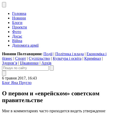
Головна
Новини
Блоги
Проекти
Фото
Досьє
Війна
Допомога армії
Новини Полтавщини:
Події
|
Політика і влада
|
Економіка і
бізнес
|
Спорт
|
Суспільство
|
Культура і освіта
|
Кримінал
|
Здоров’я
|
Цікавинки
|
Архів
6 травня 2017, 16:43
Блог Яна Пругло
О первом и «еврейском» советском
правительстве
Мне в комментариях часто приходится видеть утверждение