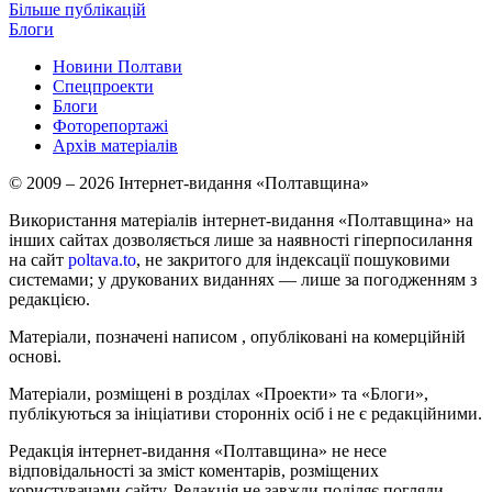
Більше публікацій
Блоги
Новини Полтави
Спецпроекти
Блоги
Фоторепортажі
Архів матеріалів
© 2009 – 2026 Інтернет-видання «Полтавщина»
Використання матеріалів інтернет-видання «Полтавщина» на
інших сайтах дозволяється лише за наявності гіперпосилання
на сайт
poltava.to
, не закритого для індексації пошуковими
системами; у друкованих виданнях — лише за погодженням з
редакцією.
Матеріали, позначені написом
, опубліковані на комерційній
основі.
Матеріали, розміщені в розділах «Проекти» та «Блоги»,
публікуються за ініціативи сторонніх осіб і не є редакційними.
Редакція інтернет-видання «Полтавщина» не несе
відповідальності за зміст коментарів, розміщених
користувачами сайту. Редакція не завжди поділяє погляди