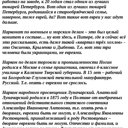
работал на заводе, к 20 годам стал одним из лучших
токарей Петербурга. Вот один из лучших токарей
Петербурга, родившийся в старообрядческой семье,
наверное, тоже еврей, да? Вот такие вот евреи у нас идут
дальше.
Наркомат по военным и морским делам – это был целый
комитет в составе… ну вот здесь, в Питере, где я сейчас всё
это рассказываю, есть даже такой «квартал трёх хохлов» -
это Овсиенко, Крыленко и Дыбенко. Т.е. вот эти три
человека были украинцами, не евреями.
Нарком по делам торговли и промышленности Ногин
родился в Москве в семье приказчика, окончил 4-классное
училище в Калязине Тверской губернии. В 15 лет – рабочий
на Богородско-Глуховской текстильной мануфактуре.
Русский. Т.е. опять с евреями не срослось.
Нарком народного просвещения Луначарский. Анатолий
Луначарский родился в 1875 году в Полтаве от внебрачных
отношений действительного статского советника
Александра Ивановича Антонова, т.е. опять речь о
дворянах, евреями быть не могут, и Александры Яковлевны
Ростовцевой, принадлежавшей к роду Ростовцевых –
дворяне евреями быть не могут. Отчество и фамилия, и