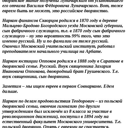
дворянское звание получены Луначарским от усыновившего
его отчима Василия Фёдоровича Луначарского. Вот, тоже
евреем быть не может, это российское дворянство.
Нарком финансов Скворцов родился в 1870 году в деревне
Мальцево-Бродово Богородского уезда Московской губернии,
сын фабричного служащего, т.е. в 1870 году сын фабричного
служащего – ну это вероятность 99% того, что это
именно русский. Ну и по фамилии он тоже русский.
Окончил Московский учительский институт, работал
преподавателем начального училища на Арбате.
Нарком юстиции Оппоков родился в 1888 году в Саратове в
дворянской семье. Русский. Внук священника Захария
Ивановича Оппокова, двоюродный брат Грушевского. Т.е.
внук священника, сын дворянина.
Заметим – мы ищем евреев в первом Совнаркоме. Едем
дальше.
Нарком по делам продовольствия Теодорович – из польской
дворянской семьи, окончив гимназию (по другим
утверждениям был исключён из 8 класса за участие в
революционном движении), поступил в 1894 году на
естественный факультет Московского университета. Т.е.
польский дворянин. Опять с евреями не срастается.