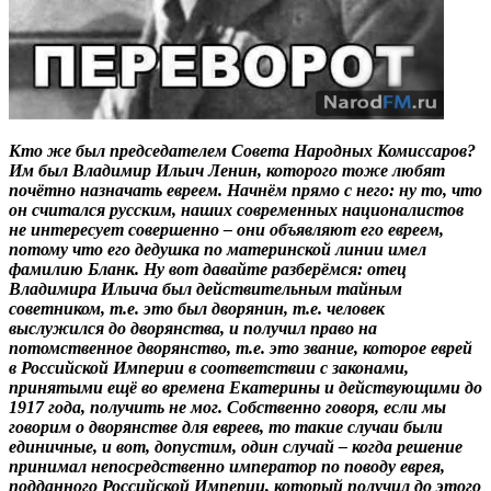
Кто же был председателем Совета Народных Комиссаров?
Им был Владимир Ильич Ленин, которого тоже любят
почётно назначать евреем. Начнём прямо с него: ну то, что
он считался русским, наших современных националистов
не интересует совершенно – они объявляют его евреем,
потому что его дедушка по материнской линии имел
фамилию Бланк. Ну вот давайте разберёмся: отец
Владимира Ильича был действительным тайным
советником, т.е. это был дворянин, т.е. человек
выслужился до дворянства, и получил право на
потомственное дворянство, т.е. это звание, которое еврей
в Российской Империи в соответствии с законами,
принятыми ещё во времена Екатерины и действующими до
1917 года, получить не мог. Собственно говоря, если мы
говорим о дворянстве для евреев, то такие случаи были
единичные, и вот, допустим, один случай – когда решение
принимал непосредственно император по поводу еврея,
подданного Российской Империи, который получил до этого