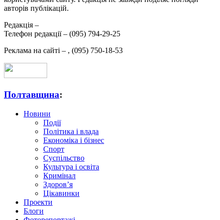
авторів публікацій.
Редакція –
Телефон редакції –
(095) 794-29-25
Реклама на сайті –
,
(095) 750-18-53
Полтавщина
:
Новини
Події
Політика і влада
Економіка і бізнес
Спорт
Суспільство
Культура і освіта
Кримінал
Здоров’я
Цікавинки
Проекти
Блоги
Фоторепортажі