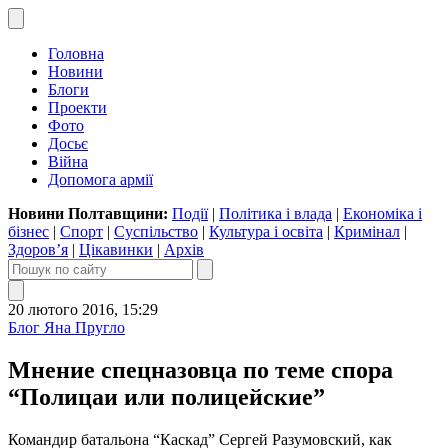
Головна
Новини
Блоги
Проекти
Фото
Досьє
Війна
Допомога армії
Новини Полтавщини:
Події
|
Політика і влада
|
Економіка і
бізнес
|
Спорт
|
Суспільство
|
Культура і освіта
|
Кримінал
|
Здоров’я
|
Цікавинки
|
Архів
20 лютого 2016, 15:29
Блог Яна Пругло
Мнение спецназовца по теме спора
“Полицаи или полицейские”
Командир батальона “Каскад” Сергей Разумовский, как