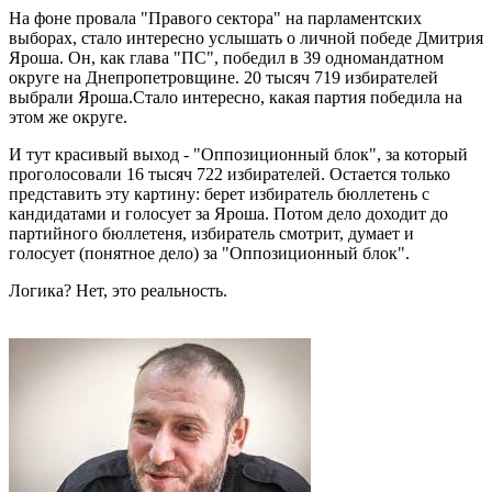
На фоне провала "Правого сектора" на парламентских
выборах, стало интересно услышать о личной победе Дмитрия
Яроша. Он, как глава "ПС", победил в 39 одномандатном
округе на Днепропетровщине. 20 тысяч 719 избирателей
выбрали Яроша.Стало интересно, какая партия победила на
этом же округе.
И тут красивый выход - "Оппозиционный блок", за который
проголосовали 16 тысяч 722 избирателей. Остается только
представить эту картину: берет избиратель бюллетень с
кандидатами и голосует за Яроша. Потом дело доходит до
партийного бюллетеня, избиратель смотрит, думает и
голосует (понятное дело) за "Оппозиционный блок".
Логика? Нет, это реальность.