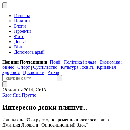
Головна
Новини
Блоги
Проекти
Фото
Досьє
Війна
Допомога армії
Новини Полтавщини:
Події
|
Політика і влада
|
Економіка і
бізнес
|
Спорт
|
Суспільство
|
Культура і освіта
|
Кримінал
|
Здоров’я
|
Цікавинки
|
Архів
28 жовтня 2014, 20:13
Блог Яна Пругло
Интересно девки пляшут...
Или как на 39 округе одновременно проголосовали за
Дмитрия Яроша и "Оппозиционный блок"