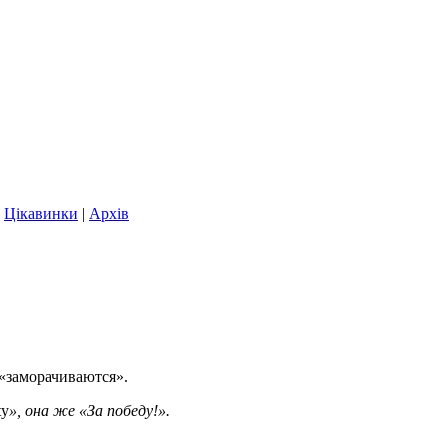
|
Цікавинки
|
Архів
«заморачиваются».
ty
»,
она же «За победу!».