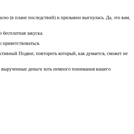
асно (в плане последствий)
и призывно
выгнулась. Да, это вам,
и бесплатная закуска.
о приветствоваться.
ктивный Подвиг, повторить который, как думается, сможет не
а вырученные деньги хоть немного понимания вашего