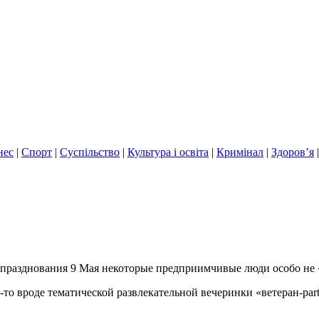
нес
|
Спорт
|
Суспільство
|
Культура і освіта
|
Кримінал
|
Здоров’я
празднования 9 Мая некоторые предприимчивые люди особо не 
-то вроде тематической развлекательной вечеринки «ветеран-
par