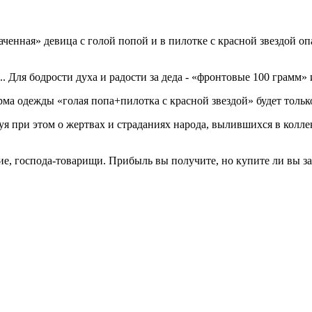
ченная» девица с гол
ой
попо
й
и в пилотке с красной звездой
оп
. Для бодрости духа и радости за деда - «фронтовые 100 грамм» 
ма одежды «голая попа+пилотка с красной звездой» будет тольк
туя
при этом
о жертвах и страданиях народа, вылившихся в колле
ие,
господа-товарищи.
Прибыль вы получите, но купите ли вы з