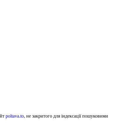
айт
poltava.to
, не закритого для індексації пошуковими