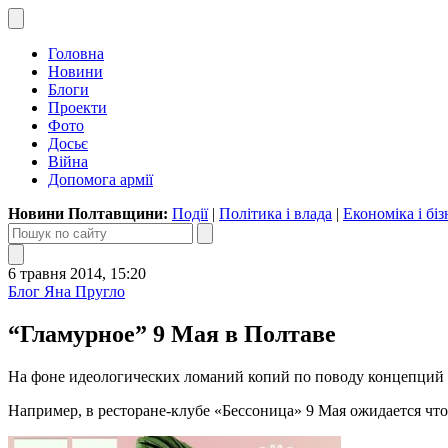
Головна
Новини
Блоги
Проекти
Фото
Досьє
Війна
Допомога армії
Новини Полтавщини:
Події
|
Політика і влада
|
Економіка і біз
6 травня 2014, 15:20
Блог Яна Пругло
“Гламурное” 9 Мая в Полтаве
На фоне идеологических ломаний копий по поводу концепций 
Например, в ресторане-клубе «Бессоница» 9 Мая ожидается что