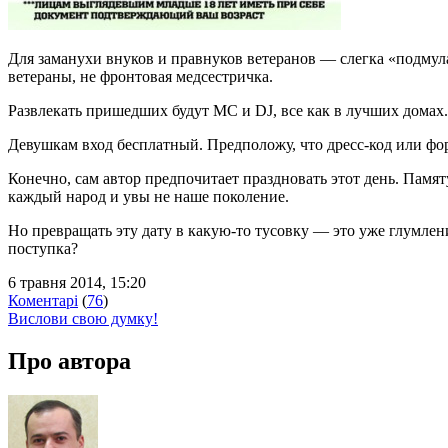
Для заманухи
внуков и правнуков
ветеранов
— слегка «подмула
ветераны, не
фронтовая
медсестричка.
Развлекать пришедших будут МС и DJ, все как в лучших домах..
Девушкам вход бесплатный. Предположу, что дресс-код
или фор
Конечно, сам автор предпочитает праздновать этот день. Памя
каждый народ и
увы
не наше поколение.
Но превращать
эту
дату в какую-то тусовку — это уже глумлен
поступка?
6 травня 2014, 15:20
Коментарі
(
76
)
Вислови свою думку!
Про автора