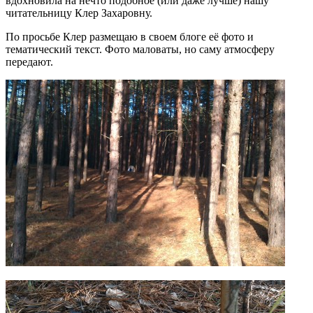
вдохновила на нечто подобное (или даже лучше) нашу
читательницу Клер Захаровну.
По просьбе Клер размещаю в своем блоге её фото и
тематический текст. Фото маловаты, но саму атмосферу
передают.