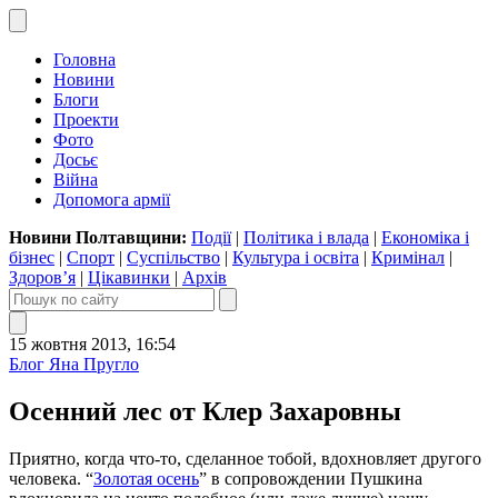
Головна
Новини
Блоги
Проекти
Фото
Досьє
Війна
Допомога армії
Новини Полтавщини:
Події
|
Політика і влада
|
Економіка і
бізнес
|
Спорт
|
Суспільство
|
Культура і освіта
|
Кримінал
|
Здоров’я
|
Цікавинки
|
Архів
15 жовтня 2013, 16:54
Блог Яна Пругло
Осенний лес от Клер Захаровны
Приятно, когда что-то, сделанное тобой, вдохновляет другого
человека. “
Золотая осень
” в сопровождении Пушкина