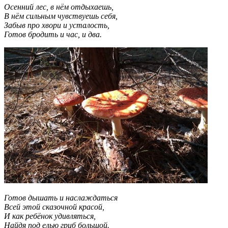
Осенний лес, в нём отдыхаешь,
В нём сильным чувствуешь себя,
Забыв про хвори и усталость,
Готов бродить и час, и два.
Готов дышать и наслаждаться
Всей этой сказочной красой,
И как ребёнок удивляться,
Найдя под елью гриб большой.