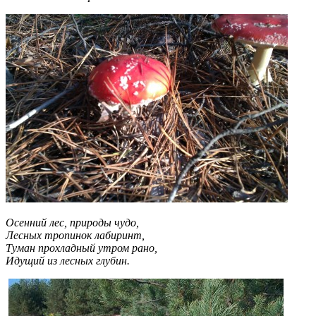
Осенний лес, природы чудо,
Лесных тропинок лабиринт,
Туман прохладный утром рано,
Идущий из лесных глубин.