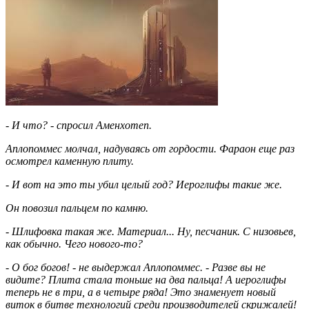
- И что? - спросил Аменхотеп.
Аплопоммес молчал, надуваясь от гордости. Фараон еще раз
осмотрел каменную плиту.
- И вот на это ты убил целый год? Иероглифы такие же.
Он повозил пальцем по камню.
- Шлифовка такая же. Материал... Ну, песчаник. С низовьев,
как обычно. Чего нового-то?
- О бог богов! - не выдержал Аплопоммес. - Разве вы не
видите? Плита стала тоньше на два пальца! А иероглифы
теперь не в три, а в четыре ряда! Это знаменует новый
виток в битве технологий среди производителей скрижалей!