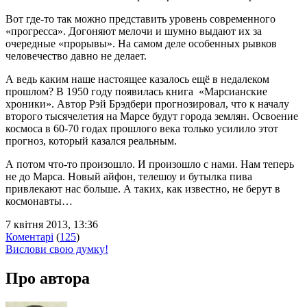
Вот где-то так можно представить уровень современного
«прогресса». Догоняют мелочи и шумно выдают их за
очередные «прорывы». На самом деле особенных рывков
человечество давно не делает.
А ведь каким наше настоящее казалось ещё в недалеком
прошлом? В 1950 году появилась книга «Марсианские
хроники». Автор Рэй Брэдбери прогнозировал, что к началу
второго тысячелетия на Марсе будут города землян. Освоение
космоса в 60-70 годах прошлого века только усилило этот
прогноз, который казался реальным.
А потом что-то произошло. И произошло с нами. Нам теперь
не до Марса. Новый айфон, телешоу и бутылка пива
привлекают нас больше. А таких, как известно, не берут в
космонавты…
7 квітня 2013, 13:36
Коментарі
(
125
)
Вислови свою думку!
Про автора