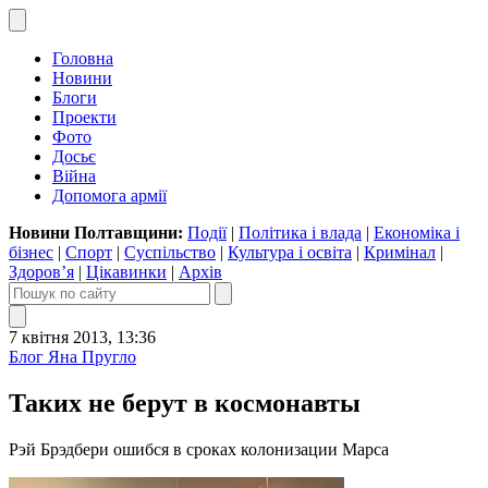
Головна
Новини
Блоги
Проекти
Фото
Досьє
Війна
Допомога армії
Новини Полтавщини:
Події
|
Політика і влада
|
Економіка і
бізнес
|
Спорт
|
Суспільство
|
Культура і освіта
|
Кримінал
|
Здоров’я
|
Цікавинки
|
Архів
7 квітня 2013, 13:36
Блог Яна Пругло
Таких не берут в космонавты
Рэй Брэдбери ошибся в сроках колонизации Марса