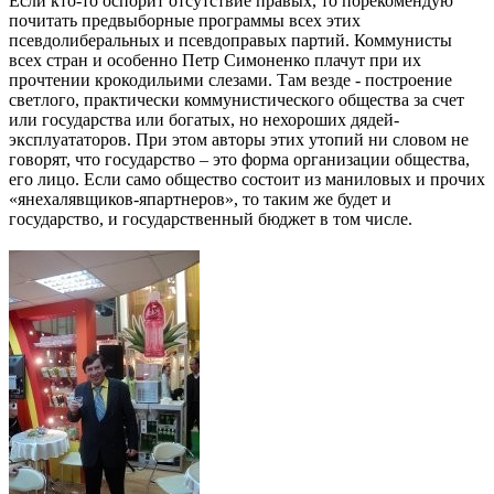
Если кто-то оспорит отсутствие правых, то порекомендую
почитать предвыборные программы всех этих
псевдолиберальных и псевдоправых партий. Коммунисты
всех стран и особенно Петр Симоненко плачут при их
прочтении крокодильими слезами. Там везде - построение
светлого, практически коммунистического общества за счет
или государства или богатых, но нехороших дядей-
эксплуататоров. При этом авторы этих утопий ни словом не
говорят, что государство – это форма организации общества,
его лицо. Если само общество состоит из маниловых и прочих
«янехалявщиков-япартнеров», то таким же будет и
государство, и государственный бюджет в том числе.