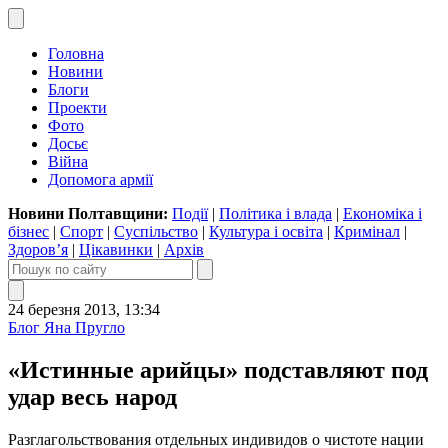
Головна
Новини
Блоги
Проекти
Фото
Досьє
Війна
Допомога армії
Новини Полтавщини:
Події
|
Політика і влада
|
Економіка і
бізнес
|
Спорт
|
Суспільство
|
Культура і освіта
|
Кримінал
|
Здоров’я
|
Цікавинки
|
Архів
24 березня 2013, 13:34
Блог Яна Пругло
«Истинные арийцы» подставляют под
удар весь народ
Разглагольствования отдельных индивидов о чистоте нации