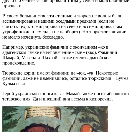
других. Ученые зафиксировали тогда у селян и монголоидные
признаки.
В своем большинстве эти степные и тюркские волны были
ассимилированы нашими оседлыми предками (если не
считать тех, кто мигрировал на север и ассимилировал там
угро-финские племена, а не наоборот). Но тюркское влияние
не могло исчезнуть бесследно.
Например, украинские фамилии с окончанием –ко в
адыгейском языке имеет значение «сын» (кьо). Фамилии
Шамрай, Мазепа и Шахрай – тоже имеют адыгейское
происхождение.
Тюркские корни имеют фамилии на –юк, -ук. Некоторые
фамилии, даже не изменившись, остались тюркскими – Бучма,
Кучма и т.д.
Герой украинского эпоса казак Мамай также носит абсолютно
татарское имя. Да и внешний вид весьма красноречив.