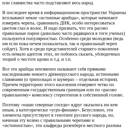
или славянства часто подставляют весь народ
В последнее время в информационном пространстве Украины
всплывают некие «истинные арийцы», которые начинают
измерять черепа, сравнивать ДНК, особо интересоваться
цветом глаз и волос. И надо признать, что эти расово
правильные парни (довольно часто рядящиеся в тоги ученых)
пользуются популярностью. Особенно среди молодежи (ведь
им если пока нечем похвалиться, так и правильный череп
сойдет). Хотя и среди представителей старшего поколения
есть немало адептов этих, не побоюсь сказать, ублюдочных
теорий о чистоте крови и т.д. и т.п.
Все эти арийцы неизменно называют себя прямыми
наследниками некоего древнерусского народа, истинными
славянами (о трипольцах и шумерах – отдельная история).
Причем территорию этого населения отмеряют четко по
современным государственным границам или по «расово
правильному» комплексу стереотипов в собственной голове.
Поэтому «наши северные соседи» вдруг оказались ни кем
иным, а категорически «угро-финами». Безусловно, эти
элементы присутствуют в генотипе русского народа, но,
начиная эту возню с правильными черепами и
«истинностью», эти альфреды розенберги местного разлива