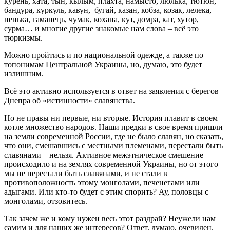
курень, хата, тын, кылым, плахта, намысто, люлька, тютюн,
бандура, куркуль, кавун, бугай, казан, кобза, козак, лелека,
ненька, гаманець, чумак, кохана, кут, домра, кат, хутор,
сурма… и многие другие знакомые нам слова – всё это
тюркизмы.
Можно пройтись и по национальной одежде, а также по
топонимам Центральной Украины, но, думаю, это будет
излишним.
Всё это активно используется в ответ на заявления с берегов
Днепра об «истинности» славянства.
Но не правы ни первые, ни вторые. История плавит в своем
котле множество народов. Наши предки в свое время пришли
на земли современной России, где не было славян, но сказать,
что они, смешавшись с местными племенами, перестали быть
славянами – нельзя. Активное межэтническое смешение
происходило и на землях современной Украины, но от этого
мы не перестали быть славянами, и не стали в
противоположность этому монголами, печенегами или
адыгами. Или кто-то будет с этим спорить? Ау, половцы с
монголами, отзовитесь.
Так зачем же и кому нужен весь этот раздрай? Неужели нам
самим и для наших же интересов? Ответ, думаю, очевиден.