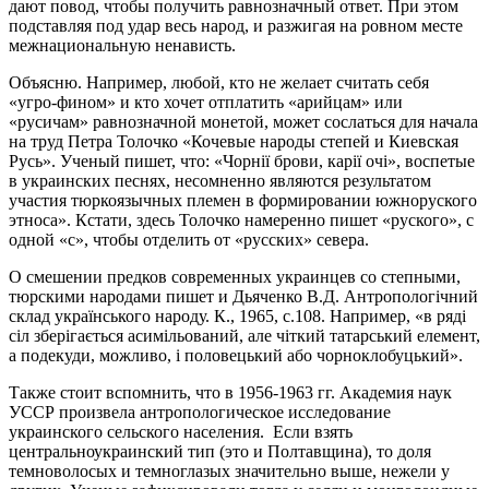
дают повод, чтобы получить равнозначный ответ. При этом
подставляя под удар весь народ, и разжигая на ровном месте
межнациональную ненависть.
Объясню. Например, любой, кто не желает считать себя
«угро-фином» и кто хочет отплатить «арийцам» или
«русичам» равнозначной монетой, может сослаться для начала
на труд Петра Толочко «Кочевые народы степей и Киевская
Русь». Ученый пишет, что: «Чорнії брови, карії очі», воспетые
в украинских песнях, несомненно являются результатом
участия тюркоязычных племен в формировании южноруского
этноса». Кстати, здесь Толочко намеренно пишет «руского», с
одной «с», чтобы отделить от «русских» севера.
О смешении предков современных украинцев со степными,
тюрскими народами пишет и Дьяченко В.Д. Антропологічний
склад українського народу. К., 1965, с.108. Например, «в ряді
сіл зберігається асимільований, але чіткий татарський елемент,
а подекуди, можливо, і половецький або чорноклобуцький».
Также стоит вспомнить, что в 1956-1963 гг. Академия наук
УССР произвела антропологическое исследование
украинского сельского населения. Если взять
центральноукраинский тип (это и Полтавщина), то доля
темноволосых и темноглазых значительно выше, нежели у