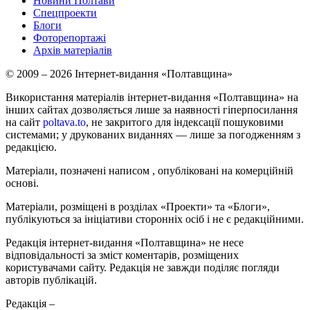
Новини Полтави
Спецпроекти
Блоги
Фоторепортажі
Архів матеріалів
© 2009 – 2026 Інтернет-видання «Полтавщина»
Використання матеріалів інтернет-видання «Полтавщина» на
інших сайтах дозволяється лише за наявності гіперпосилання
на сайт
poltava.to
, не закритого для індексації пошуковими
системами; у друкованих виданнях — лише за погодженням з
редакцією.
Матеріали, позначені написом
, опубліковані на комерційній
основі.
Матеріали, розміщені в розділах «Проекти» та «Блоги»,
публікуються за ініціативи сторонніх осіб і не є редакційними.
Редакція інтернет-видання «Полтавщина» не несе
відповідальності за зміст коментарів, розміщених
користувачами сайту. Редакція не завжди поділяє погляди
авторів публікацій.
Редакція –