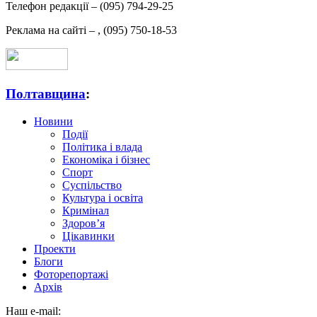
Телефон редакції –
(095) 794-29-25
Реклама на сайті –
,
(095) 750-18-53
Полтавщина
:
Новини
Події
Політика і влада
Економіка і бізнес
Спорт
Суспільство
Культура і освіта
Кримінал
Здоров’я
Цікавинки
Проекти
Блоги
Фоторепортажі
Архів
Наш e-mail: