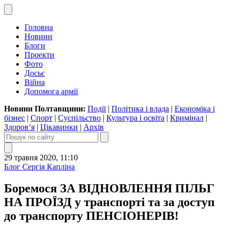
Головна
Новини
Блоги
Проекти
Фото
Досьє
Війна
Допомога армії
Новини Полтавщини:
Події
|
Політика і влада
|
Економіка і
бізнес
|
Спорт
|
Суспільство
|
Культура і освіта
|
Кримінал
|
Здоров’я
|
Цікавинки
|
Архів
29 травня 2020, 11:10
Блог Сергія Капліна
Боремося ЗА ВІДНОВЛЕННЯ ПІЛЬГ
НА ПРОЇЗД у транспорті та за доступ
до транспорту ПЕНСІОНЕРІВ!