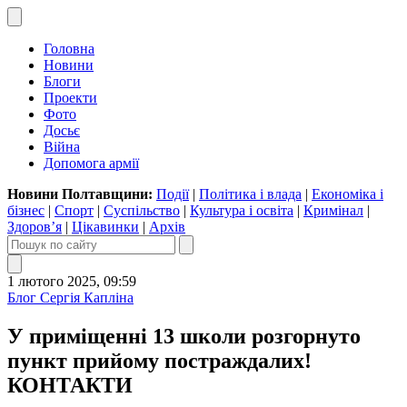
Головна
Новини
Блоги
Проекти
Фото
Досьє
Війна
Допомога армії
Новини Полтавщини:
Події
|
Політика і влада
|
Економіка і
бізнес
|
Спорт
|
Суспільство
|
Культура і освіта
|
Кримінал
|
Здоров’я
|
Цікавинки
|
Архів
1 лютого 2025, 09:59
Блог Сергія Капліна
У приміщенні 13 школи розгорнуто
пункт прийому постраждалих!
КОНТАКТИ