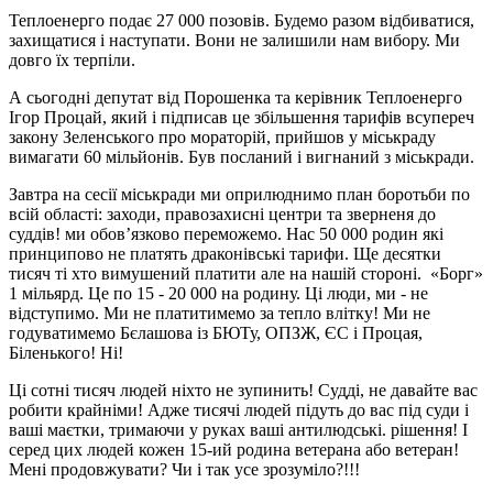
Теплоенерго подає 27 000 позовів. Будемо разом відбиватися,
захищатися і наступати. Вони не залишили нам вибору. Ми
довго їх терпіли.
А сьогодні депутат від Порошенка та керівник Теплоенерго
Ігор Процай, який і підписав це збільшення тарифів всупереч
закону Зеленського про мораторій, прийшов у міськраду
вимагати 60 мільйонів. Був посланий і вигнаний з міськради.
Завтра на сесії міськради ми оприлюднимо план боротьби по
всій області: заходи, правозахисні центри та зверненя до
суддів! ми обовʼязково переможемо. Нас 50 000 родин які
принципово не платять драконівські тарифи. Ще десятки
тисяч ті хто вимушений платити але на нашій стороні. «Борг»
1 мільярд. Це по 15 - 20 000 на родину. Ці люди, ми - не
відступимо. Ми не платитимемо за тепло влітку! Ми не
годуватимемо Бєлашова із БЮТу, ОПЗЖ, ЄС і Процая,
Біленького! Ні!
Ці сотні тисяч людей ніхто не зупинить! Судді, не давайте вас
робити крайніми! Адже тисячі людей підуть до вас під суди і
ваші маєтки, тримаючи у руках ваші антилюдські. рішення! І
серед цих людей кожен 15-ий родина ветерана або ветеран!
Мені продовжувати? Чи і так усе зрозуміло?!!!