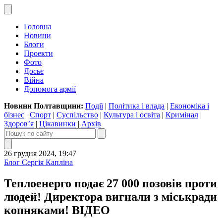
Головна
Новини
Блоги
Проекти
Фото
Досьє
Війна
Допомога армії
Новини Полтавщини:
Події
|
Політика і влада
|
Економіка і
бізнес
|
Спорт
|
Суспільство
|
Культура і освіта
|
Кримінал
|
Здоров’я
|
Цікавинки
|
Архів
26 грудня 2024, 19:47
Блог Сергія Капліна
Теплоенерго подає 27 000 позовів проти
людей! Директора вигнали з міськради
копняками! ВІДЕО