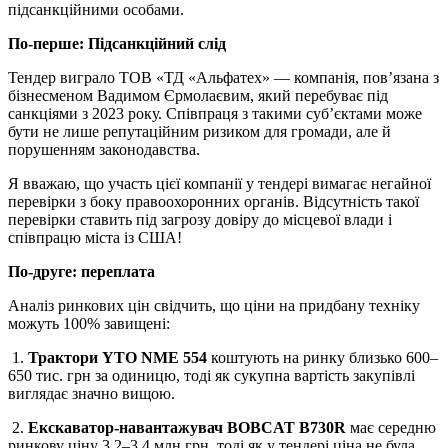
підсанкційними особами.
По-перше: Підсанкційний слід
Тендер виграло ТОВ «ТД «Альфатех» — компанія, пов’язана з
бізнесменом Вадимом Єрмолаєвим, який перебуває під
санкціями з 2023 року. Співпраця з такими суб’єктами може
бути не лише репутаційним ризиком для громади, але й
порушенням законодавства.
Я вважаю, що участь цієї компанії у тендері вимагає негайної
перевірки з боку правоохоронних органів. Відсутність такої
перевірки ставить під загрозу довіру до місцевої влади і
співпрацю міста із США!
По-друге: переплата
Аналіз ринкових цін свідчить, що ціни на придбану техніку
можуть 100% завищені:
1.
Трактори YTO NME 554
коштують на ринку близько 600–
650 тис. грн за одиницю, тоді як сукупна вартість закупівлі
виглядає значно вищою.
2.
Екскаватор-навантажувач BOBCAT B730R
має середню
ринкову ціну 3,2–3,4 млн грн, тоді як у тендері ціна не була