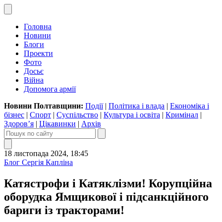
Головна
Новини
Блоги
Проекти
Фото
Досьє
Війна
Допомога армії
Новини Полтавщини:
Події
|
Політика і влада
|
Економіка і
бізнес
|
Спорт
|
Суспільство
|
Культура і освіта
|
Кримінал
|
Здоров’я
|
Цікавинки
|
Архів
18 листопада 2024, 18:45
Блог Сергія Капліна
Катястрофи і Катяклізми! Корупційна
оборудка Ямщикової і підсанкційного
бариги із тракторами!