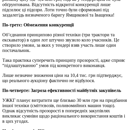
обґрунтована. Відсутність відкритої конкуренції лише
підсилює ці підозри. Лоти точно були сформовані під
заздалегідь визначеного баригу Ямщикової та Іващенка!
По-третє: Обмеження конкуренції
Об’єднання принципово різної техніки (три трактори та
екскаватор) в один лот штучно звузило коло учасників. Це
створило умови, за яких у тендері взяв участь лише один
постачальник.
Така практика суперечить принципу прозорості, адже сприяє
“підлаштуванню” умов під конкретного виконавця.
Лише незначне зниження ціни на 10,4 тис. грн підтверджує,
що реального аукціону фактично не відбулося.
По-четверте: Загроза ефективності майбутніх закупівель
УЖКГ планує витратити ще близько 30 млн грн на придбання
іншої техніки (сміттєвозів, поливомийних машин тощо).
Однак відсутність прозорості в попередніх закупівлях
викликає сумніви щодо раціонального використання коштів і
в цих угодах.