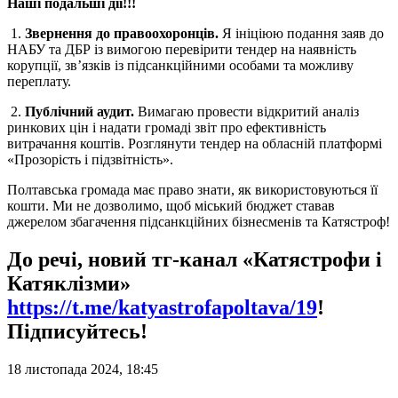
Наші подальші дії!!!
1.
Звернення до правоохоронців.
Я ініціюю подання заяв до
НАБУ та ДБР із вимогою перевірити тендер на наявність
корупції, зв’язків із підсанкційними особами та можливу
переплату.
2.
Публічний аудит.
Вимагаю провести відкритий аналіз
ринкових цін і надати громаді звіт про ефективність
витрачання коштів. Розглянути тендер на обласній платформі
«Прозорість і підзвітність».
Полтавська громада має право знати, як використовуються її
кошти. Ми не дозволимо, щоб міський бюджет ставав
джерелом збагачення підсанкційних бізнесменів та Катястроф!
До речі, новий тг-канал «Катястрофи і
Катяклізми»
https://t.me/katyastrofapoltava/19
!
Підписуйтесь!
18 листопада 2024, 18:45