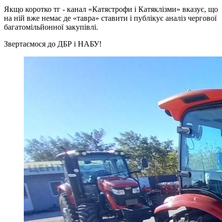
Якщо коротко тг - канал «Катястрофи і Катяклізми» вказує, що
на ній вже немає де «тавра» ставити і публікує аналіз чергової
багатомільйонної закупівлі.
Звертаємося до ДБР і НАБУ!