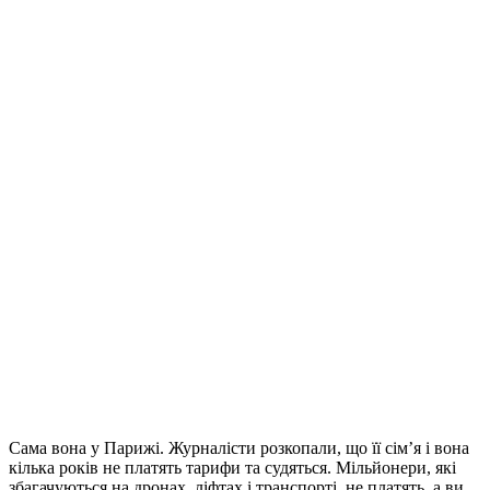
Сама вона у Парижі. Журналісти розкопали, що її сім’я і вона
кілька років не платять тарифи та судяться. Мільйонери, які
збагачуються на дронах, ліфтах і транспорті, не платять, а ви