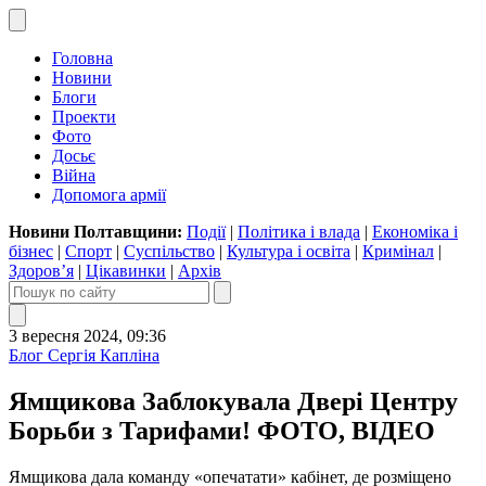
Головна
Новини
Блоги
Проекти
Фото
Досьє
Війна
Допомога армії
Новини Полтавщини:
Події
|
Політика і влада
|
Економіка і
бізнес
|
Спорт
|
Суспільство
|
Культура і освіта
|
Кримінал
|
Здоров’я
|
Цікавинки
|
Архів
3 вересня 2024, 09:36
Блог Сергія Капліна
Ямщикова Заблокувала Двері Центру
Борьби з Тарифами! ФОТО, ВІДЕО
Ямщикова дала команду «опечатати» кабінет, де розміщено