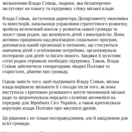
звільненням Влади Співак, людини, яка беззаперечно
заслуговує на повагу та підтримку з боку міської влади.
Влада Співак, заступниця директора Департаменту економіки
та інвестицій, начальниця управління стратегічного розвитку,
зробила величезний внесок у розвиток нашої громади та
захист прав родин, що виховують дітей з інвалідністю. Вона
активно працювала над реалізацією соціальних програм,
допомагала нашій організації в питаннях, що стосуються
навчання дітей з особливими потребами, організовувала
іпотерапію для дітей та багато іншого. Завдяки її зусиллям
сотні родин отримали необхідну підтримку. Також, Влада
Співак забезпечила генераторами лікарні Полтави та
старостати, дбаючи про громаду.
Однак замість того, щоб підтримати Владу Співак, міська
влада вирішила звільнити її з посади після того, як вона
виступила з критикою розкішного життя чиновників міської
ради та запропонувала передати службові автомобілі на
передову для Збройних Сил України, а також критикувала
корупцію влади Полтави при закупівлі дронів.
Це рішення є не тільки несправедливим, але й шкідливим для
всієї громади.