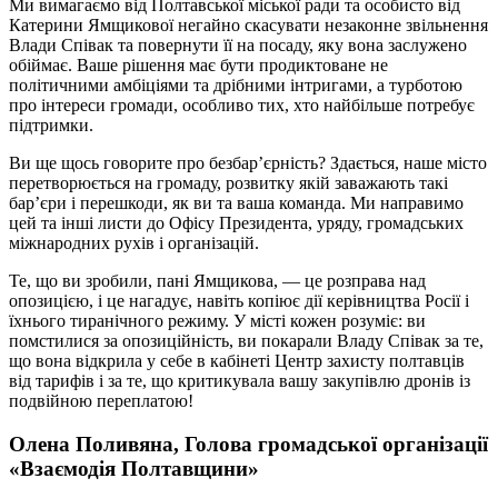
Ми вимагаємо від Полтавської міської ради та особисто від
Катерини Ямщикової негайно скасувати незаконне звільнення
Влади Співак та повернути її на посаду, яку вона заслужено
обіймає. Ваше рішення має бути продиктоване не
політичними амбіціями та дрібними інтригами, а турботою
про інтереси громади, особливо тих, хто найбільше потребує
підтримки.
Ви ще щось говорите про безбар’єрність? Здається, наше місто
перетворюється на громаду, розвитку якій заважають такі
бар’єри і перешкоди, як ви та ваша команда. Ми направимо
цей та інші листи до Офісу Президента, уряду, громадських
міжнародних рухів і організацій.
Те, що ви зробили, пані Ямщикова, — це розправа над
опозицією, і це нагадує, навіть копіює дії керівництва Росії і
їхнього тиранічного режиму. У місті кожен розуміє: ви
помстилися за опозиційність, ви покарали Владу Співак за те,
що вона відкрила у себе в кабінеті Центр захисту полтавців
від тарифів і за те, що критикувала вашу закупівлю дронів із
подвійною переплатою!
Олена Поливяна, Голова громадської організації
«Взаємодія Полтавщини»