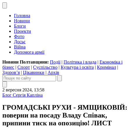
Головна
Новини
Блоги
Проекти
Фото
Досьє
Війна
Допомога армії
Новини Полтавщини:
Події
|
Політика і влада
|
Економіка і
бізнес
|
Спорт
|
Суспільство
|
Культура і освіта
|
Кримінал
|
Здоров’я
|
Цікавинки
|
Архів
2 вересня 2024, 13:58
Блог Сергія Капліна
ГРОМАДСЬКІ РУХИ - ЯМЩИКОВІЙ:
поверни на посаду Владу Співак,
припини тиск на опозицію! ЛИСТ