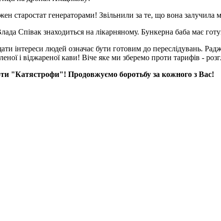
ожен старостат генераторами! Звільнили за те, що вона залучила 
Влада Співак знаходиться на лікарняному. Бункерна баба має готу
щати інтереси людей означає бути готовим до переслідувань. Р
ної і віджареної кави! Віче яке ми зберемо проти тарифів - роз
ти "Катястрофи"! Продовжуємо боротьбу за кожного з Вас!