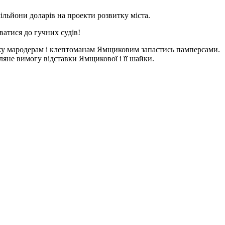
мільйони доларів на проекти розвитку міста.
ватися до гучних судів!
аджу мародерам і клептоманам Ямщиковим запастись памперсами.
гляне вимогу відставки Ямщикової і її шайки.