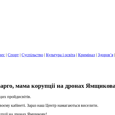
нес
|
Спорт
|
Суспільство
|
Культура і освіта
|
Кримінал
|
Здоров’я
арго, мама корупціі на дронах Ямщикова
 цих пройдисвітів.
своєму кабінеті. Зараз наш Центр намагаються виселити.
рупції на дронах Ямщикову!