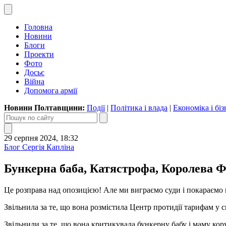
Головна
Новини
Блоги
Проекти
Фото
Досьє
Війна
Допомога армії
Новини Полтавщини:
Події
|
Політика і влада
|
Економіка і біз
29 серпня 2024, 18:32
Блог Сергія Капліна
Бункерна баба, Катястрофа, Королева Ф
Це розправа над опозицією! Але ми виграємо суди і покараємо
Звільнила за те, що вона розмістила Центр протидії тарифам у 
Звільнили за те, що вона критикувала бункерну бабу і маму ко