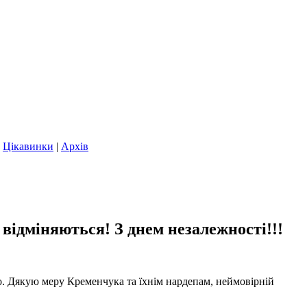
|
Цікавинки
|
Архів
іняються! З днем незалежності!!!
о. Дякую меру Кременчука та їхнім нардепам, неймовірній