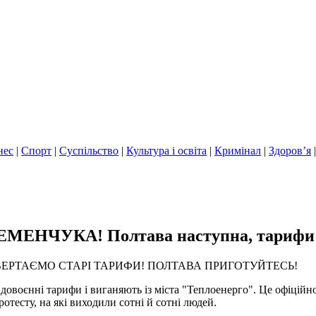
нес
|
Спорт
|
Суспільство
|
Культура і освіта
|
Кримінал
|
Здоров’я
ЧУКА! Полтава наступна, тарифи відм
ВЕРТАЄМО СТАРІ ТАРИФИ! ПОЛТАВА ПРИГОТУЙТЕСЬ!
овоєнні тарифи і виганяють із міста "Теплоенерго". Це офіційн
ротесту, на які виходили сотні й сотні людей.