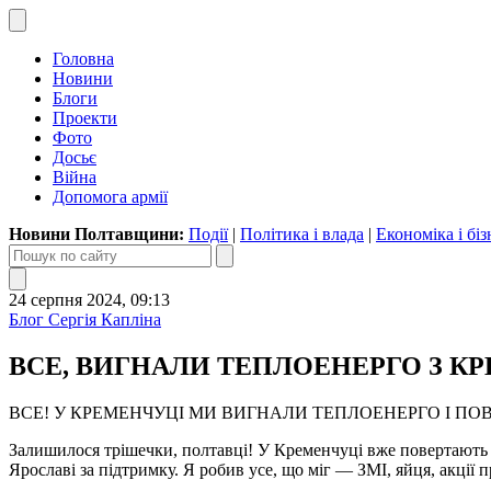
Головна
Новини
Блоги
Проекти
Фото
Досьє
Війна
Допомога армії
Новини Полтавщини:
Події
|
Політика і влада
|
Економіка і біз
24 серпня 2024, 09:13
Блог Сергія Капліна
ВСЕ, ВИГНАЛИ ТЕПЛОЕНЕРГО З КРЕМЕН
ВСЕ! У КРЕМЕНЧУЦІ МИ ВИГНАЛИ ТЕПЛОЕНЕРГО І ПО
Залишилося трішечки, полтавці! У Кременчуці вже повертають д
Ярославі за підтримку. Я робив усе, що міг — ЗМІ, яйця, акції п