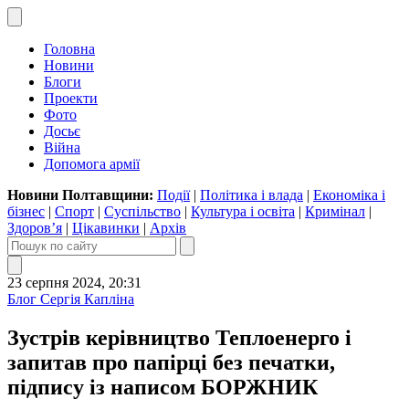
Головна
Новини
Блоги
Проекти
Фото
Досьє
Війна
Допомога армії
Новини Полтавщини:
Події
|
Політика і влада
|
Економіка і
бізнес
|
Спорт
|
Суспільство
|
Культура і освіта
|
Кримінал
|
Здоров’я
|
Цікавинки
|
Архів
23 серпня 2024, 20:31
Блог Сергія Капліна
Зустрів керівництво Теплоенерго і
запитав про папірці без печатки,
підпису із написом БОРЖНИК