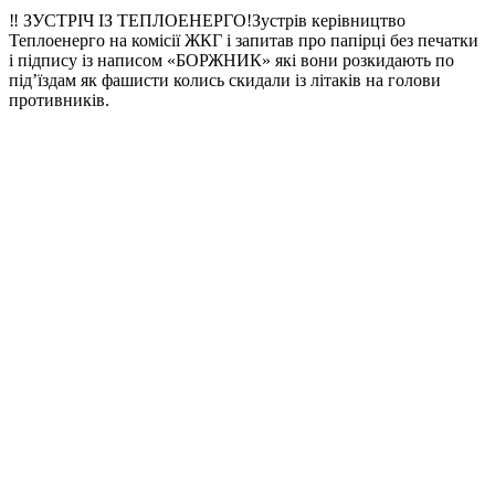
‼️ ЗУСТРІЧ ІЗ ТЕПЛОЕНЕРГО!Зустрів керівництво
Теплоенерго на комісії ЖКГ і запитав про папірці без печатки
і підпису із написом «БОРЖНИК» які вони розкидають по
під’їздам як фашисти колись скидали із літаків на голови
противників.