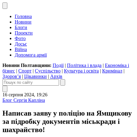
Головна
Новини
Блоги
Проекти
Фото
Досьє
Війна
Допомога армії
Новини Полтавщини:
Події
|
Політика і влада
|
Економіка і
бізнес
|
Спорт
|
Суспільство
|
Культура і освіта
|
Кримінал
|
Здоров’я
|
Цікавинки
|
Архів
16 серпня 2024, 19:26
Блог Сергія Капліна
Написав заяву у поліцію на Ямщикову
за підробку документів міськради і
шахрайство!