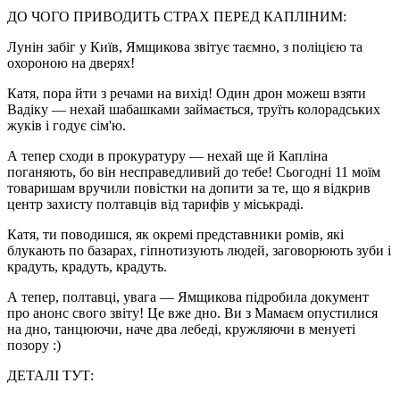
ДО ЧОГО ПРИВОДИТЬ СТРАХ ПЕРЕД КАПЛІНИМ:
Лунін забіг у Київ, Ямщикова звітує таємно, з поліцією та
охороною на дверях!
Катя, пора йти з речами на вихід! Один дрон можеш взяти
Вадіку — нехай шабашками займається, труїть колорадських
жуків і годує сім'ю.
А тепер сходи в прокуратуру — нехай ще й Капліна
поганяють, бо він несправедливий до тебе! Сьогодні 11 моїм
товаришам вручили повістки на допити за те, що я відкрив
центр захисту полтавців від тарифів у міськраді.
Катя, ти поводишся, як окремі представники ромів, які
блукають по базарах, гіпнотизують людей, заговорюють зуби і
крадуть, крадуть, крадуть.
А тепер, полтавці, увага — Ямщикова підробила документ
про анонс свого звіту! Це вже дно. Ви з Мамаєм опустилися
на дно, танцюючи, наче два лебеді, кружляючи в менуеті
позору :)
ДЕТАЛІ ТУТ: