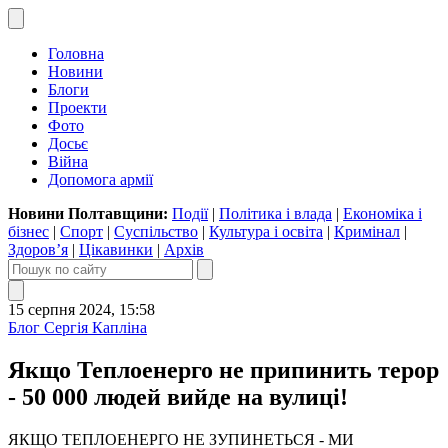
Головна
Новини
Блоги
Проекти
Фото
Досьє
Війна
Допомога армії
Новини Полтавщини:
Події
|
Політика і влада
|
Економіка і
бізнес
|
Спорт
|
Суспільство
|
Культура і освіта
|
Кримінал
|
Здоров’я
|
Цікавинки
|
Архів
15 серпня 2024, 15:58
Блог Сергія Капліна
Якщо Теплоенерго не припинить терор
- 50 000 людей вийде на вулиці!
ЯКЩО ТЕПЛОЕНЕРГО НЕ ЗУПИНЕТЬСЯ - МИ