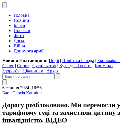
Головна
Новини
Блоги
Проекти
Фото
Досьє
Війна
Допомога армії
Новини Полтавщини:
Події
|
Політика і влада
|
Економіка і
бізнес
|
Спорт
|
Суспільство
|
Культура і освіта
|
Кримінал
|
Здоров’я
|
Цікавинки
|
Архів
6 серпня 2024, 16:56
Блог Сергія Капліна
Дорогу розблоковано. Ми перемогли у
тарифному суді та захистили дитину з
інвалідністю. ВІДЕО