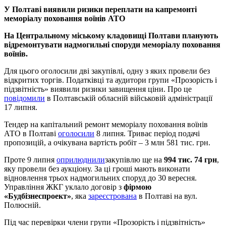
У Полтаві виявили ризики переплати на капремонті
меморіалу поховання воїнів АТО
На Центральному міському кладовищі Полтави планують
відремонтувати надмогильні споруди меморіалу поховання
воїнів.
Для цього оголосили дві закупівлі, одну з яких провели без
відкритих торгів. Податківці та аудитори групи «Прозорість і
підзвітність» виявили ризики завищення ціни. Про це
повідомили
в Полтавській обласній військовій адміністрації
17 липня.
Тендер на капітальний ремонт меморіалу поховання воїнів
АТО в Полтаві
оголосили
8 липня. Триває період подачі
пропозицій, а очікувана вартість робіт – 3 млн 581 тис. грн.
Проте 9 липня
оприлюднили
закупівлю ще на
994 тис. 74 грн
,
яку провели без аукціону. За ці гроші мають виконати
відновлення трьох надмогильних споруд до 30 вересня.
Управління ЖКГ уклало договір з
фірмою
«Будбізнеспроект»
, яка
зареєстрована
в Полтаві на вул.
Полюсній.
Під час перевірки члени групи «Прозорість і підзвітність»