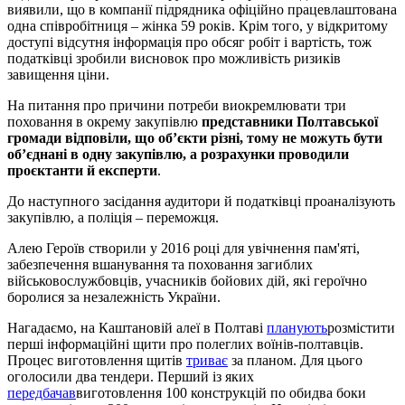
виявили, що в компанії підрядника офіційно працевлаштована
одна співробітниця – жінка 59 років. Крім того, у відкритому
доступі відсутня інформація про обсяг робіт і вартість, тож
податківці зробили висновок про можливість ризиків
завищення ціни.
На питання про причини потреби виокремлювати три
поховання в окрему закупівлю
представники Полтавської
громади відповіли, що об’єкти різні, тому не можуть бути
об’єднані в одну закупівлю, а розрахунки проводили
проєктанти й експерти
.
До наступного засідання аудитори й податківці проаналізують
закупівлю, а поліція – переможця.
Алею Героїв створили у 2016 році для увічнення пам'яті,
забезпечення вшанування та поховання загиблих
військовослужбовців, учасників бойових дій, які героїчно
боролися за незалежність України.
Нагадаємо, на Каштановій алеї в Полтаві
планують
розмістити
перші інформаційні щити про полеглих воїнів-полтавців.
Процес виготовлення щитів
триває
за планом. Для цього
оголосили два тендери. Перший із яких
передбачав
виготовлення 100 конструкцій по обидва боки