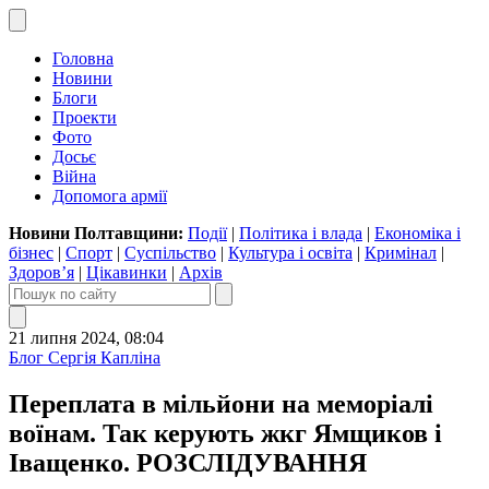
Головна
Новини
Блоги
Проекти
Фото
Досьє
Війна
Допомога армії
Новини Полтавщини:
Події
|
Політика і влада
|
Економіка і
бізнес
|
Спорт
|
Суспільство
|
Культура і освіта
|
Кримінал
|
Здоров’я
|
Цікавинки
|
Архів
21 липня 2024, 08:04
Блог Сергія Капліна
Переплата в мільйони на меморіалі
воїнам. Так керують жкг Ямщиков і
Іващенко. РОЗСЛІДУВАННЯ