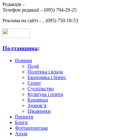
Редакція –
Телефон редакції –
(095) 794-29-25
Реклама на сайті –
,
(095) 750-18-53
Полтавщина
:
Новини
Події
Політика і влада
Економіка і бізнес
Спорт
Суспільство
Культура і освіта
Кримінал
Здоров’я
Цікавинки
Проекти
Блоги
Фоторепортажі
Архів