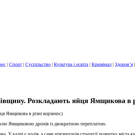
нес
|
Спорт
|
Суспільство
|
Культура і освіта
|
Кримінал
|
Здоров’я
івщину. Розкладають яйця Ямщикова в р
я Ямщикова в різні корзини:)
івлю Ямщиковою дронів із двократною переплатою.
ва. У кадрі є подія, а саме презентація стратегії розвитку міст