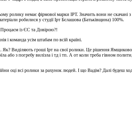
ому ролику немає фірмової марки ІРТ. Значить вони не скачані з ют
 матеріали робилися у студії Ірт Бєлашова (Батьківщина) 100%.
із Процаєм із ЄС та Довірою?!
інія і команда усім штабам по всій країні.
и. Як? Виділяють гроші Ірт на свої ролики. Це рішення Ямщиковоі
а або з погребу вилізла і тд і тп. А от коли треба гівном полит
йни оці всі ролики за рахунок людей. І що Вадім? Далі будеш ходи