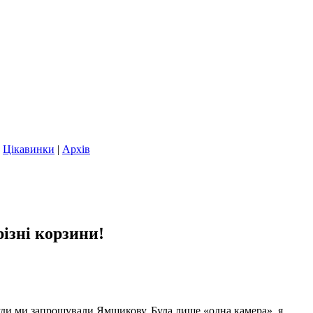
|
Цікавинки
|
Архів
ізні корзини!
а куди ми запрошували Ямщикову. Була лише «одна камера», я