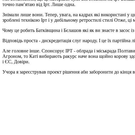
точно пам’ятаю від Ірт. Лише одна.
Знімали лише вони. Тепер, увага, на кадрах які використані у ць
зроблені технікою Ірт і у дибільному ретростилі стилі Отже, ці
Чому це робить Батківщина і Бєлашов які як ви знаєте в засос 
Відповідь проста - дискредитація слуг народу. І це їх партійна л
Але головне інше. Спонсорує ІРТ - облрада і міськрада Полтав
Агроном, то Каті вибирають ракурс наче вона щойно корову здоїл
і ЄС, Довіри.
Учора я зареєстрував проект рішення аби заборонити до кінця ві