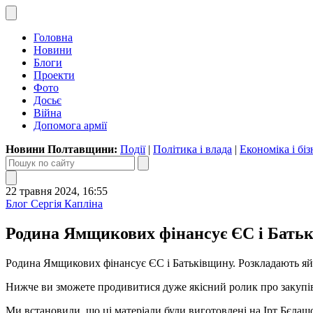
Головна
Новини
Блоги
Проекти
Фото
Досьє
Війна
Допомога армії
Новини Полтавщини:
Події
|
Політика і влада
|
Економіка і біз
22 травня 2024, 16:55
Блог Сергія Капліна
Родина Ямщикових фінансує ЄС і Батьк
Родина Ямщикових фінансує ЄС і Батьківщину. Розкладають яйц
Нижче ви зможете продивитися дуже якісний ролик про закуп
Ми встановили, що ці матеріали були виготовлені на Ірт Бєлашо