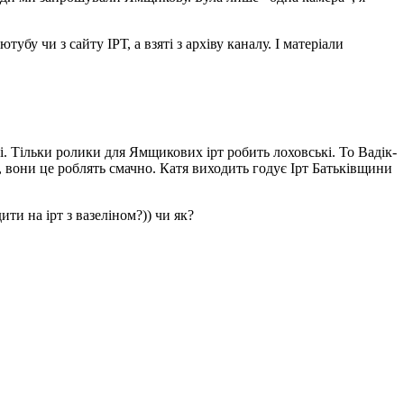
убу чи з сайту ІРТ, а взяті з архіву каналу. І матеріали
. Тільки ролики для Ямщикових ірт робить лоховські. То Вадік-
и, вони це роблять смачно. Катя виходить годує Ірт Батьківщини
ти на ірт з вазеліном?)) чи як?