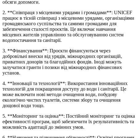
обсяги допомоги.
2. **Співпраця з місцевими урядами і громадами**: UNICEF
працює в тісній співпраці з місцевими урядами, організаціями
громадянського суспільства та самими громадами для
забезпечення сталості проєктів. Це включає навчання
місцевих жителів управлінню та обслуговуванню систем
водопостачання та санітарії.
3. **Фінансування**: Проєкти фінансуються через
добровільні внески від урядів, міжнародних організацій,
приватних донорів та благодійних фондів. Іноді можуть
залучатися гранти і позики від міжнародних фінансових
установ.
4. **Інновації та технології**: Використання інноваційних
технологій для покращення доступу до води і санітарії. Це
може включати нові методи очищення води, побудову
екологічно чистих туалетів, системи збору та очищення
дощової води тощо.
5. **Моніторинг та оцінка**: Постійний моніторинг та оцінка
ефективності програм, щоб забезпечити їх результативність та
можливість адаптації до змінних умов.
6. **Навчання та підвищення обізнаності**: Освітні програми