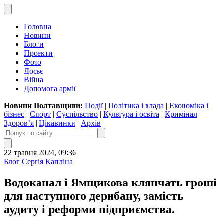
Головна
Новини
Блоги
Проекти
Фото
Досьє
Війна
Допомога армії
Новини Полтавщини:
Події
|
Політика і влада
|
Економіка і
бізнес
|
Спорт
|
Суспільство
|
Культура і освіта
|
Кримінал
|
Здоров’я
|
Цікавинки
|
Архів
22 травня 2024, 09:36
Блог Сергія Капліна
Водоканал і Ямщикова клянчать гроші
для наступного дерибану, замість
аудиту і реформи підприємства.