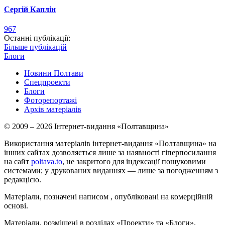
Сергій Каплін
967
Останні публікації:
Більше публікацій
Блоги
Новини Полтави
Спецпроекти
Блоги
Фоторепортажі
Архів матеріалів
© 2009 – 2026 Інтернет-видання «Полтавщина»
Використання матеріалів інтернет-видання «Полтавщина» на
інших сайтах дозволяється лише за наявності гіперпосилання
на сайт
poltava.to
, не закритого для індексації пошуковими
системами; у друкованих виданнях — лише за погодженням з
редакцією.
Матеріали, позначені написом
, опубліковані на комерційній
основі.
Матеріали, розміщені в розділах «Проекти» та «Блоги»,