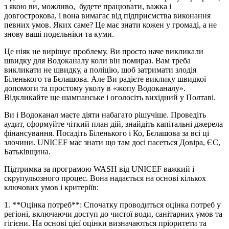
з якою ви, можливо, будете працювати, важка і
довгострокова, і вона вимагає від підприємства виконання
певних умов. Яких саме? Це має знати кожен у громаді, а не
знову ваші подєльніки та куми.
Це ніяк не вирішує проблему. Ви просто наче викликали
швидку для Водоканалу коли він помираз. Вам треба
викликати не швидку, а поліцію, щоб затримати злодія
Біленького та Бєлашова. Але Ви радієте виклику швидкої
допомоги та простому уколу в «жопу Водоканалу».
Відкликайте ще шампанське і оголосіть вихідний у Полтаві.
Ви і Водоканал маєте діяти набагато рішучіше. Проведіть
аудит, сформуйте чіткий план дій, знайдіть капітальні джерела
фінансування. Посадіть Біленького і Ко, Бєлашова за всі ці
злочини. UNICEF має знати що там досі пасеться Довіра, ЄС,
Батьківщина.
Підтримка за програмою WASH від UNICEF важкий і
скрупульозного процес. Вона надається на основі кількох
ключових умов і критеріїв:
1. **Оцінка потреб**: Спочатку проводиться оцінка потреб у
регіоні, включаючи доступ до чистої води, санітарних умов та
гігієни. На основі цієї оцінки визначаються пріоритети та