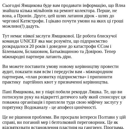
Сьогодні Ямщикова буде вам продавати інформацію, що Влна
знайшла кілька мільйонів на ремонт колектора. Перше, не
вона, а Пронін. Друге, цей шлях латання дірок - шлях до
чергової Катястрофи. І цікаво почути умови на яких ці гроші
можливо(!) дадуть.
Тут немає ніякої заслуги Ямщикової. Це робота блискучої
команди UNICEF яка має розуміти, що підприємство
розкрадалося 20 років і доведене до катастрофи ЄСом і
Біленьким, Бєлашовим, Батьківщиною та Довірою. Тепер
міжнародні партнери латають діри.
Ви можете поставити умову новому керівництву провести
аудит, показати нам всім і передусім вам - міжнародним
партнерам, «план розвитку підприємства» і припинити
практику партійних квот у призначенні керівництва.
Пані Ямщикова, ви у піарі побили рекорди Ляшка. Те, що ви
потиснули руку на відкритті дитячого хабу який спонсорує ця
поважна організація і приплели туди свою міфічну заслугу у
порятунку Водоканалу - це апофеоз цинічності.
Це не рішення проблеми. Ви просрали інтереси Полтави у цій
справі, ви поганий мер і безтолковий переговорник. Це як
відсвяткувати встановлення пластиря на гангрену. Програма,