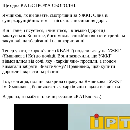
Ще одна КАТяСТРОФА СЬОГОДНІ!
Ямщиков, як ви знаєте, смотрящий за УЖКГ. Одна із
суперкорупційних тем — пісок для посипання доріг.
Він і тане, і псується, і чиниться, і в землю (дороги)
закатується. Коротше, його можна спокійно вкрасти тричі: на
закупівлі, на зберіганні і на використанні.
Тепер увага, «харків’яни» (КВАНТ) подали заяву на УЖКГ
(Ямщикова і Ко) до поліції. Вони зазначили, що УЖКГ
відмовилися від солі, яку «харків’яни» просили, а згодом
вимагали забрати. Знаєте чому? Правильно, щоб купити
дорожче і вкрасти на різниці.
І от, сенсація, поліція відкрила справу на Ямщикова і УЖКГ
ім. Ямщикова, бо виявляється харків’яни надали всі докази.
Вадюша, ти мабуть таки пересолив «КАТЬлєту»:)