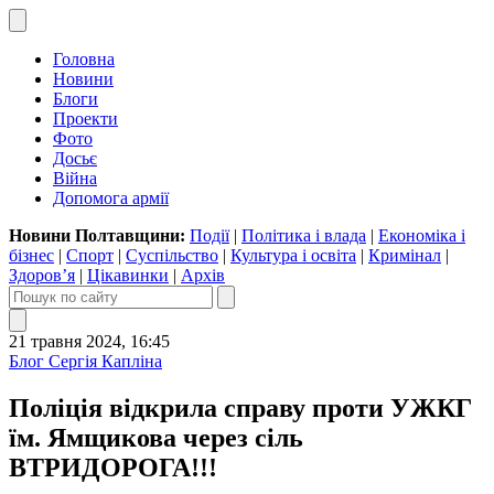
Головна
Новини
Блоги
Проекти
Фото
Досьє
Війна
Допомога армії
Новини Полтавщини:
Події
|
Політика і влада
|
Економіка і
бізнес
|
Спорт
|
Суспільство
|
Культура і освіта
|
Кримінал
|
Здоров’я
|
Цікавинки
|
Архів
21 травня 2024, 16:45
Блог Сергія Капліна
Поліція відкрила справу проти УЖКГ
їм. Ямщикова через сіль
ВТРИДОРОГА!!!