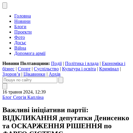
Головна
Новини
Блоги
Проекти
Фото
Досьє
Війна
Допомога армії
Новини Полтавщини:
Події
|
Політика і влада
|
Економіка і
бізнес
|
Спорт
|
Суспільство
|
Культура і освіта
|
Кримінал
|
Здоров’я
|
Цікавинки
|
Архів
16 травня 2024, 12:39
Блог Сергія Капліна
Важливі ініціативи партії:
ВІДКЛИКАННЯ депутатки Денисенко
та ОСКАРЖЕННЯ РІШЕННЯ по