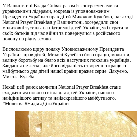
У Вашингтоні Влада Співак разом із конгресменами та
українськими лідерами, зокрема із уповноваженим
Президента України з прав дітей Миколою Кулебою, на заході
National Prayer Breakfast у Вашингтоні, зосередили свої
молитовні зусилля на підтримці дітей України, які втратили
своїх батьків під час війни та повернулися з російського
полону на рідну землю.
Висловлюємо щиру подяку Уповноваженому Президента
України з прав дітей, Миколі Кулебі за його працю, молитви,
велику боротьбу на благо всіх наступних поколінь українців.
Завдання не легке, але його відданість створенню кращого
майбутнього для дітей нашої країни вражає серце. Дякуємо,
Микола Кулеба.
Нехай цей ранок молитви National Prayer Breakfast стане
сходженням нового світла для дітей України, нашого
найціннішого активу та найяскравішого майбутнього.
#Молитва #Надія #ДітиУкраїни