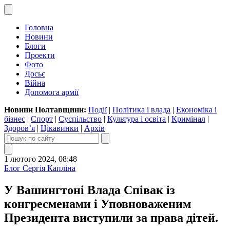
Головна
Новини
Блоги
Проекти
Фото
Досьє
Війна
Допомога армії
Новини Полтавщини:
Події
|
Політика і влада
|
Економіка і
бізнес
|
Спорт
|
Суспільство
|
Культура і освіта
|
Кримінал
|
Здоров’я
|
Цікавинки
|
Архів
1 лютого 2024, 08:48
Блог Сергія Капліна
У Вашингтоні Влада Співак із
конгресменами і Уповноваженим
Президента виступили за права дітей.