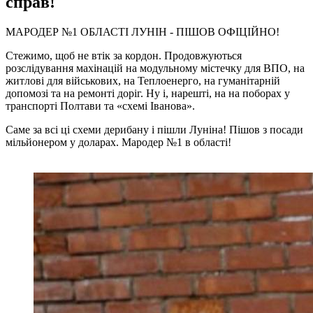
справ!
МАРОДЕР №1 ОБЛАСТІ ЛУНІН - ПІШОВ ОФІЦІЙНО!
Стежимо, щоб не втік за кордон. Продовжуються
розслідування махінацій на модульному містечку для ВПО, на
житлові для військових, на Теплоенерго, на гуманітарній
допомозі та на ремонті доріг. Ну і, нарешті, на на поборах у
транспорті Полтави та «схемі Іванова».
Саме за всі ці схеми дерибану і пішли Луніна! Пішов з посади
мільйонером у доларах. Мародер №1 в області!