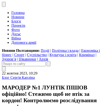
Головна
Новини
Блоги
Проекти
Фото
Досьє
Війна
Допомога армії
Новини Полтавщини:
Події
|
Політика і влада
|
Економіка і
бізнес
|
Спорт
|
Суспільство
|
Культура і освіта
|
Кримінал
|
Здоров’я
|
Цікавинки
|
Архів
22 жовтня 2023, 10:29
Блог Сергія Капліна
МАРОДЕР №1 ЛУНТІК ПІШОВ
офіційно! Стежимо щоб не втік за
кордон! Контролюємо розслідування