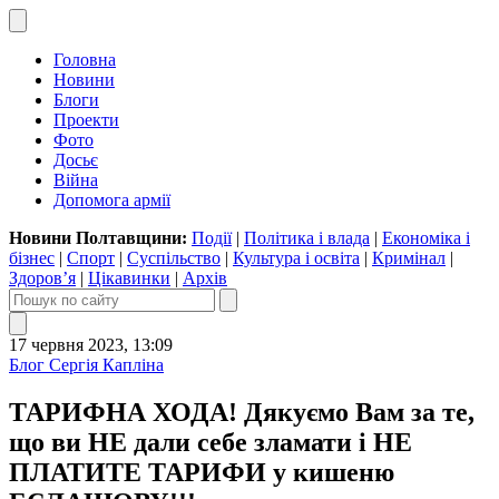
Головна
Новини
Блоги
Проекти
Фото
Досьє
Війна
Допомога армії
Новини Полтавщини:
Події
|
Політика і влада
|
Економіка і
бізнес
|
Спорт
|
Суспільство
|
Культура і освіта
|
Кримінал
|
Здоров’я
|
Цікавинки
|
Архів
17 червня 2023, 13:09
Блог Сергія Капліна
ТАРИФНА ХОДА! Дякуємо Вам за те,
що ви НЕ дали себе зламати і НЕ
ПЛАТИТЕ ТАРИФИ у кишеню