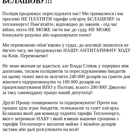
БЄЛАШОВУ!!!
Поліція продовжує переслідувати нас! Ми тримаємося і вас
просимо НЕ ПЛАТИТИ тарифи олігарху БЄЛАШОВУ та
теплоенерго! Пам’ятайте, відповідно до законів - під час
війни, ніхто НЕ МОЖЕ тягти вас до суду, НЕ МОЖЕ
блокувати рахунки або нараховувати пеню!
Ми переможемо обов’язково у судах, до апеляції лишилося не
бвгато часу, ми продовжуємо НАШУ АНТИТАРИФНУ ХОДУ
на Киів. Переможемо!
Не знаю якинам це вдається, але Влада Співак у перервах між
допитами, тиском поліціянтів та переслідуваннями бандитів
на цьому тижні змогла залучити 240 000 доларів на гранти доя
жіночого підприємництва та 100 000 доларів на
працевлаштування ВПО у Полтаві, всього 200 000! Дякуємо
за таку самовіддану працю нашій депутатці!
Друзі! Прошу поширювати та підьтримувати! Проти нас
працює ціла зграє бандитів, телеканалів та газет олігарха
Бєлашова який дав команду підняти тарифи Теплоенерго,
якого затримало НАБУ і який взявши вашими грошима з
тарифів Теплоенерго заплатив майже 1 мільйон доларів
застави аби далі розгулювати на волі!