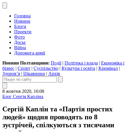
Головна
Новини
Блоги
Проекти
Фото
Досьє
Війна
Допомога армії
Новини Полтавщини:
Події
|
Політика і влада
|
Економіка і
бізнес
|
Спорт
|
Суспільство
|
Культура і освіта
|
Кримінал
|
Здоров’я
|
Цікавинки
|
Архів
8 жовтня 2020, 16:08
Блог Сергія Капліна
Сергій Каплін та «Партія простих
людей» щодня проводять по 8
зустрічей, спілкуються з тисячами