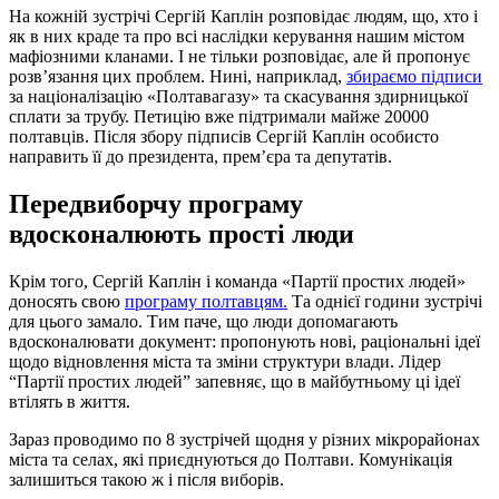
На кожній зустрічі Сергій Каплін розповідає людям, що, хто і
як в них краде та про всі наслідки керування нашим містом
мафіозними кланами. І не тільки розповідає, але й пропонує
розв’язання цих проблем. Нині, наприклад,
збираємо підписи
за націоналізацію «Полтавагазу» та скасування здирницької
сплати за трубу. Петицію вже підтримали майже 20000
полтавців. Після збору підписів Сергій Каплін особисто
направить її до президента, прем’єра та депутатів.
Передвиборчу програму
вдосконалюють прості люди
Крім того, Сергій Каплін і команда «Партії простих людей»
доносять свою
програму полтавцям.
Та однієї години зустрічі
для цього замало. Тим паче, що люди допомагають
вдосконалювати документ: пропонують нові, раціональні ідеї
щодо відновлення міста та зміни структури влади. Лідер
“Партії простих людей” запевняє, що в майбутньому ці ідеї
втілять в життя.
Зараз проводимо по 8 зустрічей щодня у різних мікрорайонах
міста та селах, які приєднуються до Полтави. Комунікація
залишиться такою ж і після виборів.