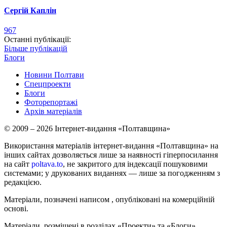
Сергій Каплін
967
Останні публікації:
Більше публікацій
Блоги
Новини Полтави
Спецпроекти
Блоги
Фоторепортажі
Архів матеріалів
© 2009 – 2026 Інтернет-видання «Полтавщина»
Використання матеріалів інтернет-видання «Полтавщина» на
інших сайтах дозволяється лише за наявності гіперпосилання
на сайт
poltava.to
, не закритого для індексації пошуковими
системами; у друкованих виданнях — лише за погодженням з
редакцією.
Матеріали, позначені написом
, опубліковані на комерційній
основі.
Матеріали, розміщені в розділах «Проекти» та «Блоги»,