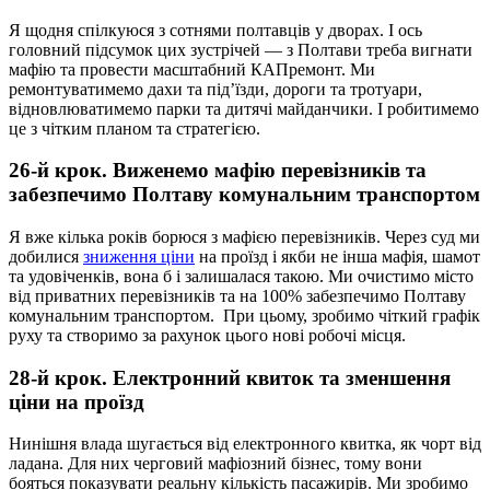
Я щодня спілкуюся з сотнями полтавців у дворах. І ось
головний підсумок цих зустрічей — з Полтави треба вигнати
мафію та провести масштабний КАПремонт. Ми
ремонтуватимемо дахи та під’їзди, дороги та тротуари,
відновлюватимемо парки та дитячі майданчики. І робитимемо
це з чітким планом та стратегією.
26-й крок. Виженемо мафію перевізників та
забезпечимо Полтаву комунальним транспортом
Я вже кілька років борюся з мафією перевізників. Через суд ми
добилися
зниження ціни
на проїзд і якби не інша мафія, шамот
та удовіченків, вона б і залишалася такою. Ми очистимо місто
від приватних перевізників та на 100% забезпечимо Полтаву
комунальним транспортом. При цьому, зробимо чіткий графік
руху та створимо за рахунок цього нові робочі місця.
28-й крок. Електронний квиток та зменшення
ціни на проїзд
Нинішня влада шугається від електронного квитка, як чорт від
ладана. Для них черговий мафіозний бізнес, тому вони
бояться показувати реальну кількість пасажирів. Ми зробимо