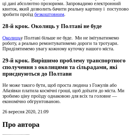
ці дані абсолютно прозорими. Запровадимо електронний
квиток, який дозволить бачити реальну картину і поступово
зробити проїзд
безкоштовним
.
28-й крок. Околиць у Полтаві не буде
Околиць
у Полтаві більше не буде. Ми не імітуватимемо
роботу, а реально ремонтуватимемо дороги та тротуари.
Приділятимемо увагу кожному куточку нашого міста.
29-й крок. Вирішимо проблему транспортного
сполучення з околицями та сільрадами, які
приєднуються до Полтави
Не може такого бути, щоб проста людина з Гожулів або
Абазівки платила космічні гроші, щоб доїхати до міста. Ми
зробимо ціну проїзду однаковою для всіх та головне —
економічно обгрунтованою.
26 вересня 2020, 21:09
Про автора