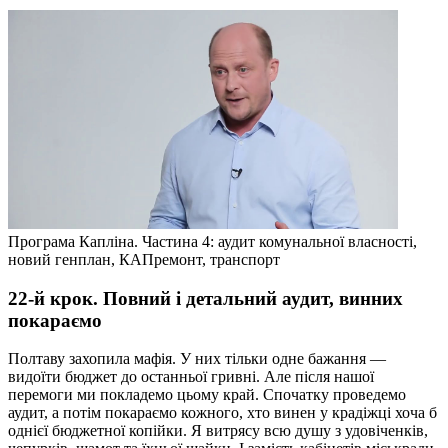
Програма Капліна. Частина 4: аудит комунальної власності,
новий генплан, КАПремонт, транспорт
22-й крок. Повний і детальний аудит, винних
покараємо
Полтаву захопила мафія. У них тільки одне бажання —
видоїти бюджет до останньої гривні. Але після нашої
перемоги ми покладемо цьому край. Спочатку проведемо
аудит, а потім покараємо кожного, хто винен у крадіжці хоча б
однієї бюджетної копійки. Я витрясу всю душу з удовіченків,