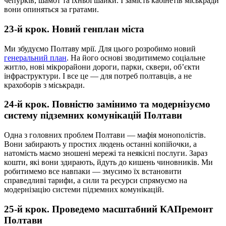
чепурків, шамот та їхньої шайки. І замість кабінетів міськради
вони опиняться за гратами.
23-й крок. Новий генплан міста
Ми збудуємо Полтаву мрії. Для цього розробимо новий
генеральний план
. На його основі зводитимемо соціальне
житло, нові мікрорайони дороги, парки, сквери, об’єкти
інфраструктури. І все це — для потреб полтавців, а не
крахоборів з міськради.
24-й крок. Повністю замінимо та модернізуємо
систему підземних комунікацій Полтави
Одна з головних проблем Полтави — мафія монополістів.
Вони забирають у простих людень останні копійочки, а
натомість маємо зношені мережі та неякісні послуги. Зараз
кошти, які вони здирають, йдуть до кишень чиновників. Ми
робитимемо все навпаки — змусимо їх встановити
справедливі тарифи, а сили та ресурси спрямуємо на
модернізацію системи підземних комунікацій.
25-й крок. Проведемо масштабний КАПремонт
Полтави