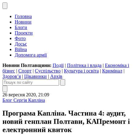
Головна
Новини
Блоги
Проекти
Фото
Досьє
Війна
Допомога армії
Новини Полтавщини:
Події
|
Політика і влада
|
Економіка і
бізнес
|
Спорт
|
Суспільство
|
Культура і освіта
|
Кримінал
|
Здоров’я
|
Цікавинки
|
Архів
26 вересня 2020, 21:09
Блог Сергія Капліна
Програма Капліна. Частина 4: аудит,
новий генплан Полтави, КАПремонт і
електронний квиток