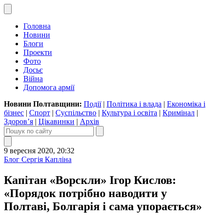
Головна
Новини
Блоги
Проекти
Фото
Досьє
Війна
Допомога армії
Новини Полтавщини:
Події
|
Політика і влада
|
Економіка і
бізнес
|
Спорт
|
Суспільство
|
Культура і освіта
|
Кримінал
|
Здоров’я
|
Цікавинки
|
Архів
9 вересня 2020, 20:32
Блог Сергія Капліна
Капітан «Ворскли» Ігор Кислов:
«Порядок потрібно наводити у
Полтаві, Болгарія і сама упорається»