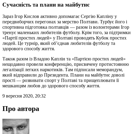
Сучасність та плани на майбутнє
Зараз Ігор Кислов активно допомагає Сергію Капліну у
передвиборчих перегонах за мерство Полтави. Турбує його і
спортивна підготовка полтавців — разом із волонтерами Ігор
тренує маленьких любителів футболу. Крім того, за підтримки
«Партії простих людей» у Полтаві проводять Кубок простих
людей. Це турнір, який об’єднав любителів футболу та
здорового способу життя.
Також разом із Владою Каплін та «Партією простих людей»
нещодавно провели конференцію, присвячену протистоянню
легалізації легких наркотиків. Там підписали меморандум,
який відправили до Президента. Плани на майбутнє доволі
прості — розвивати спорт у Полтаві та прищеплювати її
мешканцям любов до здорового способу життя.
9 вересня 2020, 20:32
Про автора