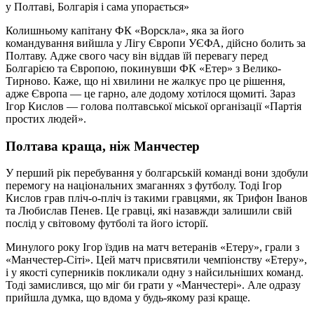
у Полтаві, Болгарія і сама упорається»
Колишньому капітану ФК «Ворскла», яка за його
командування вийшла у Лігу Європи УЄФА, дійсно болить за
Полтаву. Адже свого часу він віддав їй перевагу перед
Болгарією та Європою, покинувши ФК «Етер» з Велико-
Тирново. Каже, що ні хвилини не жалкує про це рішення,
адже Європа — це гарно, але додому хотілося щомиті. Зараз
Ігор Кислов — голова полтавської міської організації «Партія
простих людей».
Полтава краща, ніж Манчестер
У перший рік перебування у болгарській команді вони здобули
перемогу на національних змаганнях з футболу. Тоді Ігор
Кислов грав пліч-о-пліч із такими гравцями, як Трифон Іванов
та Любислав Пенев. Це гравці, які назавжди залишили свій
послід у світовому футболі та його історії.
Минулого року Ігор їздив на матч ветеранів «Етеру», грали з
«Манчестер-Сіті». Цей матч присвятили чемпіонству «Етеру»,
і у якості суперників покликали одну з найсильніших команд.
Тоді замислився, що міг би грати у «Манчестері». Але одразу
прийшла думка, що вдома у будь-якому разі краще.