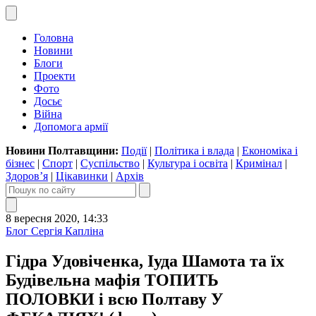
Головна
Новини
Блоги
Проекти
Фото
Досьє
Війна
Допомога армії
Новини Полтавщини:
Події
|
Політика і влада
|
Економіка і
бізнес
|
Спорт
|
Суспільство
|
Культура і освіта
|
Кримінал
|
Здоров’я
|
Цікавинки
|
Архів
8 вересня 2020, 14:33
Блог Сергія Капліна
Гідра Удовіченка, Іуда Шамота та їх
Будівельна мафія ТОПИТЬ
ПОЛОВКИ і всю Полтаву У