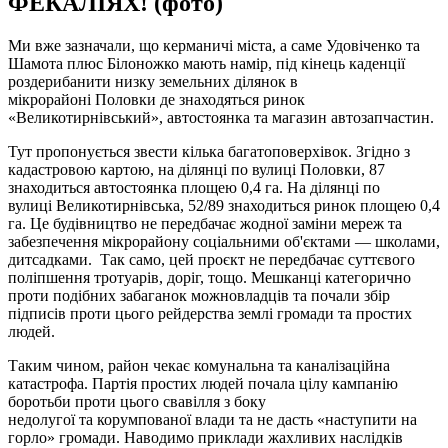
ФЕКАЛІЯХ! (фото)
Ми вже зазначали, що керманичі міста, а саме Удовіченко та
Шамота плюс Білоножко мають намір, під кінець каденції
роздерибанити низку земельних ділянок в
мікрорайоні Половки де знаходяться ринок
«Великотирнівський», автостоянка та магазин автозапчастин.
Тут пропонується звести кілька багатоповерхівок. Згідно з
кадастровою картою, на ділянці по вулиці Половки, 87
знаходиться автостоянка площею 0,4 га. На ділянці по
вулиці Великотирнівська, 52/89 знаходиться ринок площею 0,4
га. Це будівництво не передбачає жодної заміни мереж та
забезпечення мікрорайону соціальними об'єктами — школами,
дитсадками. Так само, цей проєкт не передбачає суттєвого
поліпшення тротуарів, доріг, тощо. Мешканці категорично
проти подібних забаганок можновладців та почали збір
підписів проти цього рейдерства землі громади та простих
людей.
Таким чином, район чекає комунальна та каналізаційна
катастрофа. Партія простих людей почала цілу кампанію
боротьби проти цього свавілля з боку
недолугої та корумпованої влади та не дасть «наступити на
горло» громади. Наводимо приклади жахливих наслідків