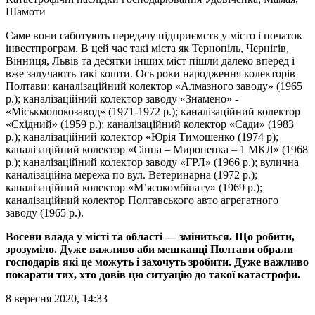
Шамоти
Саме вони саботують передачу підприємств у місто і початок
інвестпрограм. В цей час такі міста як Тернопіль, Чернігів,
Вінниця, Львів та десятки інших міст пішли далеко вперед і
вже залучають такі кошти. Ось роки народження колекторів
Полтави: каналізаційний колектор «Алмазного заводу» (1965
р.); каналізаційний колектор заводу «Знамено» -
«Міськмолокозавод» (1971-1972 р.); каналізаційний колектор
«Східний» (1959 р.); каналізаційний колектор «Сади» (1983
р.); каналізаційний колектор «Юрія Тимошенко (1974 р);
каналізаційний колектор «Сінна – Мироненка – 1 МКЛ» (1968
р.); каналізаційний колектор заводу «ГРЛ» (1966 р.); вулична
каналізаційна мережа по вул. Ветеринарна (1972 р.);
каналізаційний колектор «М’ясокомбінату» (1969 р.);
каналізаційний колектор Полтавського авто агрегатного
заводу (1965 р.).
Восени влада у місті та області — зміниться. Що робити,
зрозуміло. Дуже важливо аби мешканці Полтави обрали
господарів які це можуть і захочуть зробити. Дуже важливо
покарати тих, хто довів цю ситуацію до такої катастрофи.
8 вересня 2020, 14:33