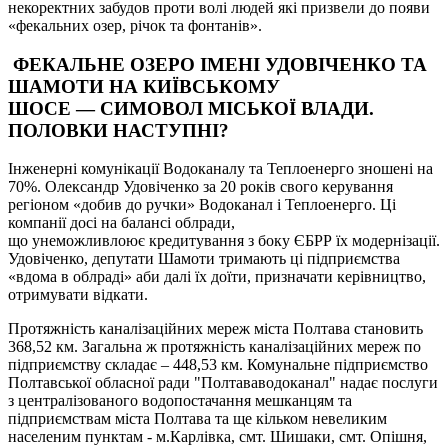
некоректних забудов проти волі людей які призвели до появи
«фекальних озер, річок та фонтанів».
ФЕКАЛЬНЕ ОЗЕРО ІМЕНІ УДОВІЧЕНКО ТА
ШАМОТИ НА КИЇВСЬКОМУ
ШОСЕ — СИМОВОЛ МІСЬКОЇ ВЛАДИ.
ПОЛОВКИ НАСТУПНІ?
Інженерні комунікації Водоканалу та Теплоенерго зношені на
70%. Олександр Удовіченко за 20 років свого керування
регіоном «добив до ручки» Водоканал і Теплоенерго. Ці
компанії досі на балансі облради,
що унеможливлоює кредитування з боку ЄБРР їх модернізації.
Удовіченко, депутати Шамоти тримають ці підприємства
«вдома в облраді» аби далі їх доїти, призначати керівництво,
отримувати відкати.
Протяжність каналізаційних мереж міста Полтава становить
368,52 км. Загальна ж протяжність каналізаційних мереж по
підприємству складає – 448,53 км. Комунальне підприємство
Полтавської обласної ради "Полтававодоканал" надає послуги
з централізованого водопостачання мешканцям та
підприємствам міста Полтава та ще кільком невеликим
населеним пунктам - м.Карлівка, смт. Шишаки, смт. Опішня,