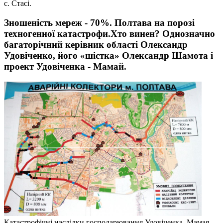
с. Стасі.
Зношеність мереж - 70%. Полтава на порозі
техногенної катастрофи.Хто винен? Однозначно
багаторічний керівник області Олександр
Удовіченко, його «шістка» Олександр Шамота і
проект Удовіченка - Мамай.
Катастрофічні наслідки господарювання Удовіченка, Мамая,