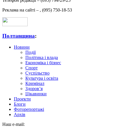
Телефон редакції –
(095) 794-29-25
Реклама на сайті –
,
(095) 750-18-53
Полтавщина
:
Новини
Події
Політика і влада
Економіка і бізнес
Спорт
Суспільство
Культура і освіта
Кримінал
Здоров’я
Цікавинки
Проекти
Блоги
Фоторепортажі
Архів
Наш e-mail: