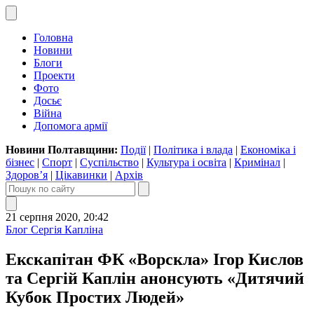
Головна
Новини
Блоги
Проекти
Фото
Досьє
Війна
Допомога армії
Новини Полтавщини:
Події
|
Політика і влада
|
Економіка і
бізнес
|
Спорт
|
Суспільство
|
Культура і освіта
|
Кримінал
|
Здоров’я
|
Цікавинки
|
Архів
21 серпня 2020, 20:42
Блог Сергія Капліна
Екскапітан ФК «Ворскла» Ігор Кислов
та Сергій Каплін анонсують «Дитячий
Кубок Простих Людей»