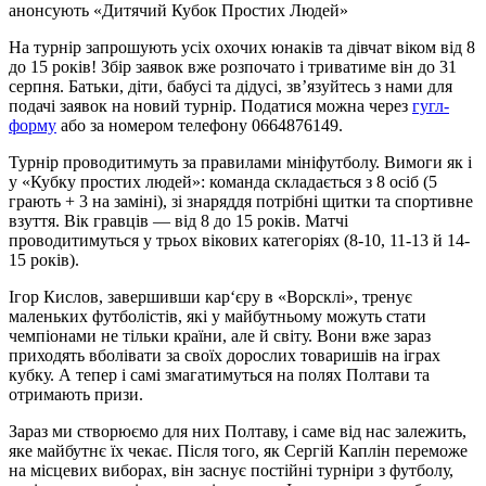
анонсують «Дитячий Кубок Простих Людей»
На турнір запрошують усіх охочих юнаків та дівчат віком від 8
до 15 років! Збір заявок вже розпочато і триватиме він до 31
серпня. Батьки, діти, бабусі та дідусі, зв’язуйтесь з нами для
подачі заявок на новий турнір. Податися можна через
гугл-
форму
або за номером телефону 0664876149.
Турнір проводитимуть за правилами мініфутболу. Вимоги як і
у «Кубку простих людей»: команда складається з 8 осіб (5
грають + 3 на заміні), зі знаряддя потрібні щитки та спортивне
взуття. Вік гравців — від 8 до 15 років. Матчі
проводитимуться у трьох вікових категоріях (8-10, 11-13 й 14-
15 років).
Ігор Кислов, завершивши кар‘єру в «Ворсклі», тренує
маленьких футболістів, які у майбутньому можуть стати
чемпіонами не тільки країни, але й світу. Вони вже зараз
приходять вболівати за своїх дорослих товаришів на іграх
кубку. А тепер і самі змагатимуться на полях Полтави та
отримають призи.
Зараз ми створюємо для них Полтаву, і саме від нас залежить,
яке майбутнє їх чекає. Після того, як Сергій Каплін переможе
на місцевих виборах, він заснує постійні турніри з футболу,