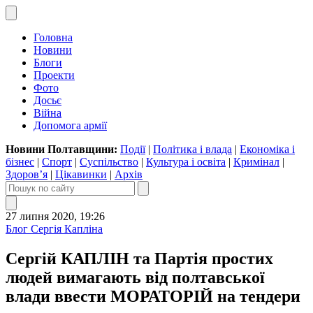
Головна
Новини
Блоги
Проекти
Фото
Досьє
Війна
Допомога армії
Новини Полтавщини:
Події
|
Політика і влада
|
Економіка і
бізнес
|
Спорт
|
Суспільство
|
Культура і освіта
|
Кримінал
|
Здоров’я
|
Цікавинки
|
Архів
27 липня 2020, 19:26
Блог Сергія Капліна
Сергій КАПЛІН та Партія простих
людей вимагають від полтавської
влади ввести МОРАТОРІЙ на тендери