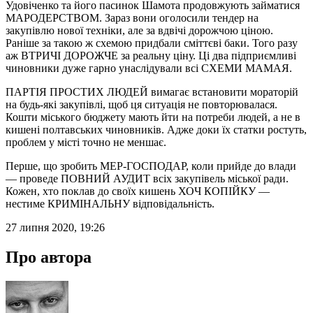
Удовіченко та його пасинок Шамота продовжують займатися
МАРОДЕРСТВОМ. Зараз вони оголосили тендер на
закупівлю нової техніки, але за вдвічі дорожчою ціною.
Раніше за такою ж схемою придбали сміттєві баки. Того разу
аж ВТРИЧІ ДОРОЖЧЕ за реальну ціну. Ці два підприємливі
чиновники дуже гарно унаслідували всі СХЕМИ МАМАЯ.
ПАРТІЯ ПРОСТИХ ЛЮДЕЙ вимагає встановити мораторій
на будь-які закупівлі, щоб ця ситуація не повторювалася.
Кошти міського бюджету мають йти на потреби людей, а не в
кишені полтавських чиновників. Адже доки їх статки ростуть,
проблем у місті точно не меншає.
Перше, що зробить МЕР-ГОСПОДАР, коли прийде до влади
— проведе ПОВНИЙ АУДИТ всіх закупівель міської ради.
Кожен, хто поклав до своїх кишень ХОЧ КОПІЙКУ —
нестиме КРИМІНАЛЬНУ відповідальність.
27 липня 2020, 19:26
Про автора