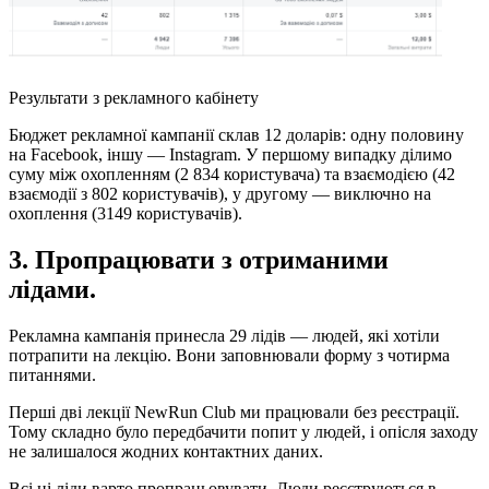
Результати з рекламного кабінету
Бюджет рекламної кампанії склав 12 доларів: одну половину
на Facebook, іншу — Instagram. У першому випадку ділимо
суму між охопленням (2 834 користувача) та взаємодією (42
взаємодії з 802 користувачів), у другому — виключно на
охоплення (3149 користувачів).
3. Пропрацювати з отриманими
лідами.
Рекламна кампанія принесла 29 лідів — людей, які хотіли
потрапити на лекцію. Вони заповнювали форму з чотирма
питаннями.
Перші дві лекції NewRun Club ми працювали без реєстрації.
Тому складно було передбачити попит у людей, і опісля заходу
не залишалося жодних контактних даних.
Всі ці ліди варто пропрацьовувати. Люди реєструються в