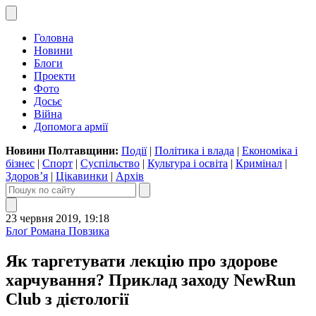
Головна
Новини
Блоги
Проекти
Фото
Досьє
Війна
Допомога армії
Новини Полтавщини:
Події
|
Політика і влада
|
Економіка і
бізнес
|
Спорт
|
Суспільство
|
Культура і освіта
|
Кримінал
|
Здоров’я
|
Цікавинки
|
Архів
23 червня 2019, 19:18
Блоґ Романа Повзика
Як таргетувати лекцію про здорове
харчування? Приклад заходу NewRun
Club з дієтології