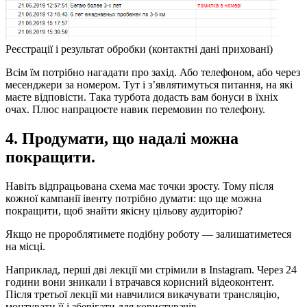
Реєстрації і результат обробки (контактні дані приховані)
Всім їм потрібно нагадати про захід. Або телефоном, або через
месенджери за номером. Тут і з’являтимуться питання, на які
маєте відповісти. Така турбота додасть вам бонуси в їхніх
очах. Плюс напрацюєте навик перемовин по телефону.
4. Продумати, що надалі можна
покращити.
Навіть відпрацьована схема має точки зросту. Тому після
кожної кампанії івенту потрібно думати: що ще можна
покращити, щоб знайти якісну цільову аудиторію?
Якщо не пророблятимете подібну роботу — залишатиметеся
на місці.
Наприклад, перші дві лекції ми стрімили в Instagram. Через 24
години вони зникали і втрачався корисний відеоконтент.
Після третьої лекції ми навчилися викачувати трансляцію,
монтувати її і зберігати для користувачів.