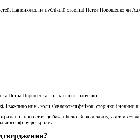
стей. Наприклад, на публічній сторінці Петра Порошенко чи Адм
нка Петра Порошенка з блакитною галочкою
 І важливо нині, коли з’являються фейкові сторінки і новини ві
ї отриманні, вона стає ще бажанішою. Знаю людину, яка так хоті
більного аферу розкрили.
ідтвердження?