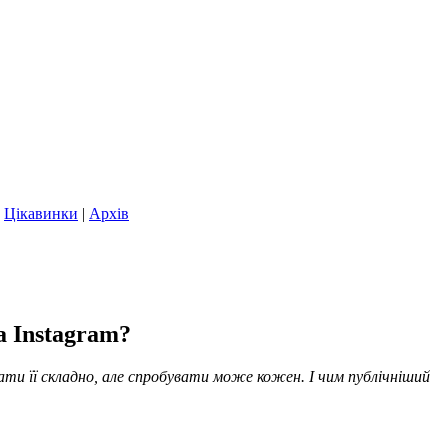
|
Цікавинки
|
Архів
а Instagram?
ати її складно, але спробувати може кожен. І чим публічніший