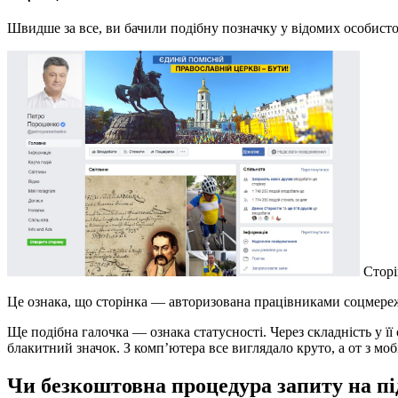
Швидше за все, ви бачили подібну позначку у відомих особисто
Сторі
Це ознака, що сторінка — авторизована працівниками соцмережі.
Ще подібна галочка — ознака статусності. Через складність у ї
блакитний значок. З комп’ютера все виглядало круто, а от з мо
Чи безкоштовна процедура запиту на п