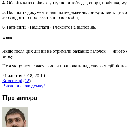
4.
Оберіть категорію акаунту: новини/медіа, спорт, політика, муз
5.
Надішліть документи для підтвердження. Знову ж таки, це мо
або свідоцтво про реєстрацію юрособи).
6.
Натисніть «Надіслати» і чекайте на відповідь.
***
Якщо після цих дій ви не отримали бажаних галочок — нічого с
знову.
Ну а якщо немає часу і змоги працювати над своєю медійністю 
21 жовтня 2018, 20:10
Коментарі
(
12
)
Вислови свою думку!
Про автора