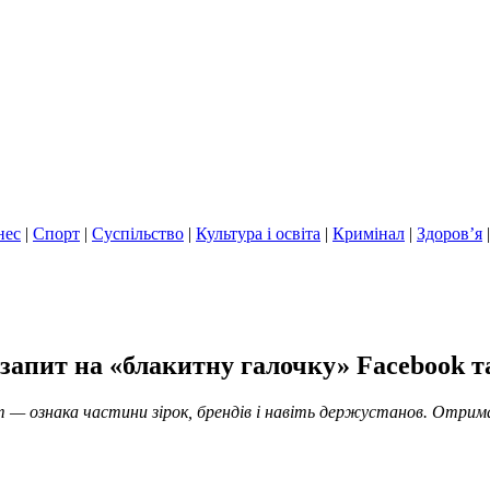
нес
|
Спорт
|
Суспільство
|
Культура і освіта
|
Кримінал
|
Здоров’я
и запит на «блакитну галочку» Facebook т
am — ознака частини зірок, брендів і навіть держустанов. Отрим