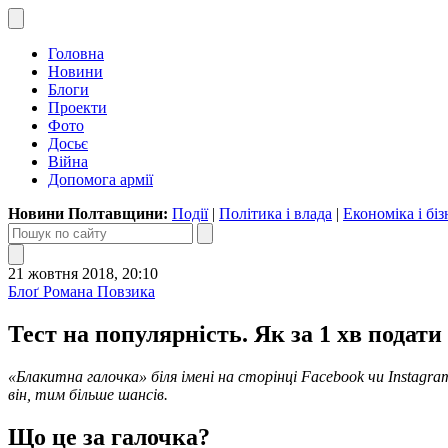
Головна
Новини
Блоги
Проекти
Фото
Досьє
Війна
Допомога армії
Новини Полтавщини:
Події
|
Політика і влада
|
Економіка і біз
21 жовтня 2018, 20:10
Блоґ Романа Повзика
Тест на популярність. Як за 1 хв подат
«Блакитна галочка» біля імені на сторінці Facebook чи Instagr
він, тим більше шансів.
Що це за галочка?