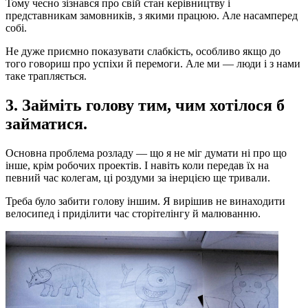
Тому чесно зізнався про свій стан керівництву і
представникам замовників, з якими працюю. Але насамперед
собі.
Не дуже приємно показувати слабкість, особливо якщо до
того говориш про успіхи й перемоги. Але ми — люди і з нами
таке трапляється.
3. Займіть голову тим, чим хотілося б
займатися.
Основна проблема розладу — що я не міг думати ні про що
інше, крім робочих проектів. І навіть коли передав їх на
певний час колегам, ці роздуми за інерцією ще тривали.
Треба було забити голову іншим. Я вирішив не винаходити
велосипед і приділити час сторітелінгу й малюванню.