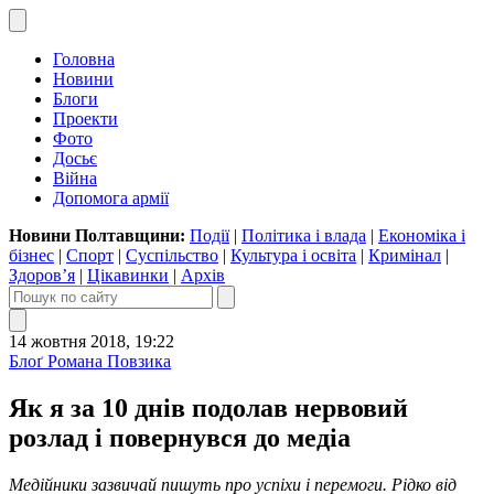
Головна
Новини
Блоги
Проекти
Фото
Досьє
Війна
Допомога армії
Новини Полтавщини:
Події
|
Політика і влада
|
Економіка і
бізнес
|
Спорт
|
Суспільство
|
Культура і освіта
|
Кримінал
|
Здоров’я
|
Цікавинки
|
Архів
14 жовтня 2018, 19:22
Блоґ Романа Повзика
Як я за 10 днів подолав нервовий
розлад і повернувся до медіа
Медійники зазвичай пишуть про успіхи і перемоги. Рідко від