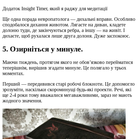
Додаток Insight Timer, який я раджу для медитації
Ще одна порада невропатолога — дихальні вправи. Особливо
сподобалося дихання животом. Лягаєте на диван, кладете
долоню туди, де закінчуються ребра, а іншу — на живіт. І
дихаєте, щоб рухалася лише друга долоня. Дуже заспокоює.
5. Озирніться у минуле.
Маючи тиждень, протягом якого не обов’язково перейматися
теперішнім, вирішив згадати минуле. Це полягало у трьох
моментах.
Перший — передивився старі робочі блокноти. Це допомогло
зрозуміти, наскільки скороминущі будь-які проекти. Речі, які
ще 2-4 роки тому вважалися мегаважливими, зараз не мають
жодного значення.