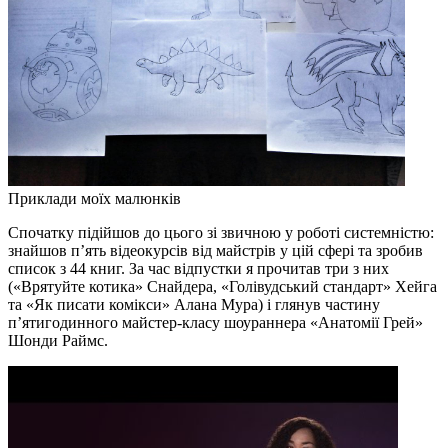
Приклади моїх малюнків
Спочатку підійшов до цього зі звичною у роботі системністю:
знайшов п’ять відеокурсів від майстрів у цій сфері та зробив
список з 44 книг. За час відпустки я прочитав три з них
(«Врятуйте котика» Снайдера, «Голівудський стандарт» Хейга
та «Як писати комікси» Алана Мура) і глянув частину
п’ятигодинного майстер-класу шоураннера «Анатомії Грей»
Шонди Раймс.