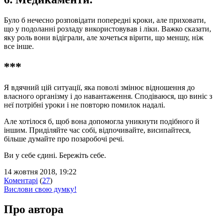
Було б нечесно розповідати попередні кроки, але приховати,
що у подоланні розладу використовував і ліки. Важко сказати,
яку роль вони відіграли, але хочеться вірити, що меншу, ніж
все інше.
***
Я вдячний цій ситуації, яка поволі змінює відношення до
власного організму і до навантаження. Сподіваюся, що виніс з
неї потрібні уроки і не повторю помилок надалі.
Але хотілося б, щоб вона допомогла уникнути подібного й
іншим. Приділяйте час собі, відпочивайте, висипайтеся,
більше думайте про позаробочі речі.
Ви у себе єдині. Бережіть себе.
14 жовтня 2018, 19:22
Коментарі
(
27
)
Вислови свою думку!
Про автора