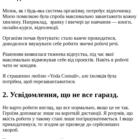
Мозок, як і будь-яка система організму, потребує відпочинку.
Моєю помилкою була спроба максимально завантажити кожну
хвилину. Наприклад, зранку і ввечері це навчання — книги,
онлайн-курси, відеолекції.
Організм почав бунтувати: стало важче прокидатися,
доводилося змушувати себе робити звичні робочі речі.
Рішенням виявилася тижнева відпустка, під час якої
максимально відмежував себе від проектів. Навіть в робочі
чати не заходив.
Я страшенно люблю «Yoda Consult», але ізоляція була
потрібна, щоб перезавантажитися.
2. Усвідомлення, що не все гаразд.
Не варто робити вигляд, що все нормально, якщо це не так.
Героїзм допомагає лише на короткій дистанції. Я розумів, що
якість роботи у такому стані лише погіршуватиметься. І якщо
прикидатимуся, то згодом це призведе до серйозніших
хвороб.