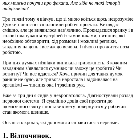
них можна почути про факапи. Але хіба не такі історії
найцікавіші?
Три тижні тому я відчув, що зі мною коїться щось незрозуміле.
Думки повністю заполонили робочі проекти. Виглядає
смішно, але це виявилося нав’язливо. Прокидаєшся зранку і в
голові планування зустрічей із замовниками, питання, які
необхідно обговорити, хід розмови і можливі репліки,
завдання на день і все аж до вечора. І нічого про життя поза
роботою.
При цих думках нізвідки виникала тривожність. З кожним
завданням з’являлися сумніви: чи зможу це зробити? Чи
встигну? Чи все вдасться? Хоча причин для таких думок
раніше не було, але тривога наростала і відбивалася на
організмі — тіпання ока і трясіння рук.
Вже за три дні я сидів у невропатолога. Діагностували розлад
нервової системи. Я сумлінно довів свої проекти до
щомісячного звіту і поставив мету повернутися у робочий
стан якомога швидше.
Ось шість кроків, які допомогли справитися з нервами:
1. Відпочинок.