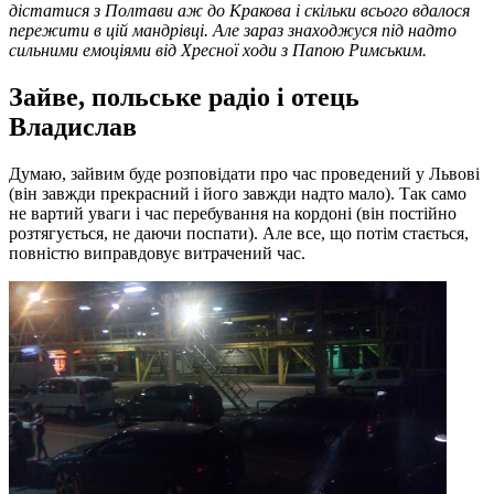
дістатися з Полтави аж до Кракова і скільки всього вдалося
пережити в цій мандрівці. Але зараз знаходжуся під надто
сильними емоціями від Хресної ходи з Папою Римським.
Зайве, польське радіо і отець
Владислав
Думаю, зайвим буде розповідати про час проведений у Львові
(він завжди прекрасний і його завжди надто мало). Так само
не вартий уваги і час перебування на кордоні (він постійно
розтягується, не даючи поспати). Але все, що потім стається,
повністю виправдовує витрачений час.