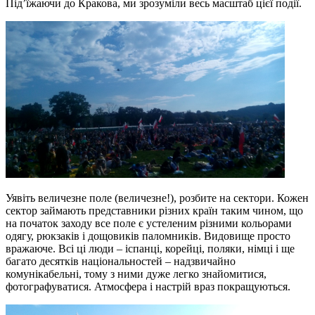
Під’їжаючи до Кракова, ми зрозуміли весь масштаб цієї події.
Уявіть величезне поле (величезне!), розбите на сектори. Кожен
сектор займають представники різних країн таким чином, що
на початок заходу все поле є устеленим різними кольорами
одягу, рюкзаків і дощовиків паломників. Видовище просто
вражаюче. Всі ці люди – іспанці, корейці, поляки, німці і ще
багато десятків національностей – надзвичайно
комунікабельні, тому з ними дуже легко знайомитися,
фотографуватися. Атмосфера і настрій враз покращуються.