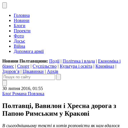
Головна
Новини
Блоги
Проекти
Фото
Досьє
Війна
Допомога армії
Новини Полтавщини:
Події
|
Політика і влада
|
Економіка і
бізнес
|
Спорт
|
Суспільство
|
Культура і освіта
|
Кримінал
|
Здоров’я
|
Цікавинки
|
Архів
30 липня 2016, 01:55
Блоґ Романа Повзика
Полтавці, Вавилон і Хресна дорога з
Папою Римським у Кракові
В сьогоднішньому тексті я хотів розповісти як нам вдалося