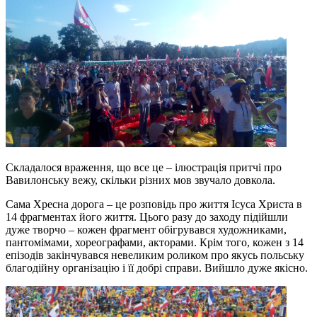
Складалося враження, що все це – ілюстрація притчі про
Вавилонську вежу, скільки різних мов звучало довкола.
Сама Хресна дорога – це розповідь про життя Ісуса Христа в
14 фрагментах його життя. Цього разу до заходу підійшли
дуже творчо – кожен фрагмент обігрувався художниками,
пантомімами, хореографами, акторами. Крім того, кожен з 14
епізодів закінчувався невеликим роликом про якусь польську
благодійну організацію і її добрі справи. Вийшло дуже якісно.