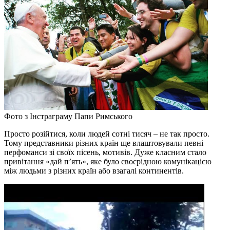
Фото з Інстраграму Папи Римського
Просто розійтися, коли людей сотні тисяч – не так просто.
Тому представники різних країн ще влаштовували певні
перфоманси зі своїх пісень, мотивів. Дуже класним стало
привітання «дай п’ять», яке було своєрідною комунікацією
між людьми з різних країн або взагалі континентів.