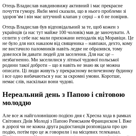
Отець Владислав навдивовижу активний і має прекрасне
почуття гумору. Якби мені сказали, що в нього проблеми зі
здоров’ям і він має штучний клапан у серці – я б не повірив.
Отець Владислав був відповідальний за те, щоб кожен з
українців (а нас тут майже 100 чоловік) мав де заночувати. А
селити у себе нас мали прихожани неподалік від Моравіци. Це
не було для них наказом від священика – навпаки, дехто, кому
не вистачило паломників навіть ледве не образився, тому
довелося їм давати людей для заселення. Для нас це –
незбагненно. Ми заселилися у літньої чудової польської
родини такої доброти – що я навіть не знаю як це можна
описати. Ці люди живуть у прекрасному величезному будинку
і все одно вибачаються у нас за скромні умови. Коротше,
немає слів, наскільки вони чудові.
Нереальний день з Папою і світовою
молоддю
Але все ж найголовнішою подією дня є Хресна хода в рамках
Світових Днів Молоді з Папою Римським Франциском І. Вже
в дорозі чи не кожна друга радіостанція розповідала про цю
подію, потім про це ж говорили і на місцевих телеканал.