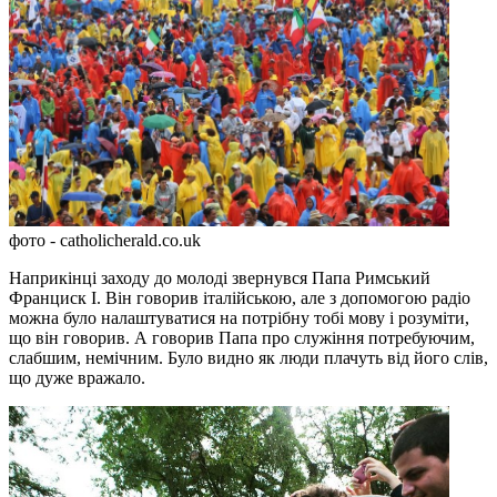
фото - catholicherald.co.uk
Наприкінці заходу до молоді звернувся Папа Римський
Франциск І. Він говорив італійською, але з допомогою радіо
можна було налаштуватися на потрібну тобі мову і розуміти,
що він говорив. А говорив Папа про служіння потребуючим,
слабшим, немічним. Було видно як люди плачуть від його слів,
що дуже вражало.