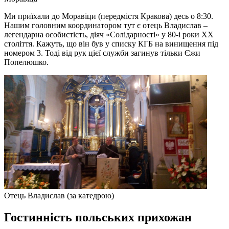
Ми приїхали до Моравіци (передмістя Кракова) десь о 8:30.
Нашим головним координатором тут є отець Владислав –
легендарна особистість, діяч «Солідарності» у 80-і роки ХХ
століття. Кажуть, що він був у списку КГБ на винищення під
номером 3. Тоді від рук цієї служби загинув тільки Єжи
Попелюшко.
Отець Владислав (за катедрою)
Гостинність польських прихожан